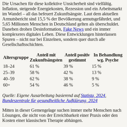
Die Ursachen für diese kollektive Unsicherheit sind vielfältig.
Inflation, steigende Energiekosten, Rezession und ein Arbeitsmarkt
im Wandel – all das befeuert Zukunftsängste. Laut dem aktuellen
Armutsbericht sind 15,5 % der Bevölkerung armutsgefährdet, und
5,65 Millionen Menschen in Deutschland gelten als überschuldet.
Daneben drohen Desinformation,
Fake News
und ein immer
komplexeres digitales Leben. Diese Entwicklungen hinterlassen
Spuren – nicht nur bei Einzelnen, sondern quer durch alle
Gesellschaftsschichten.
Anteil mit
Anteil positiv
In Behandlung
Altersgruppe
Zukunftsängsten
gestimmt
wg. Psyche
18–24
61 %
39 %
15 %
25–39
58 %
42 %
13 %
40–59
62 %
38 %
9 %
60+
54 %
46 %
5 %
Quelle: Eigene Ausarbeitung basierend auf
Statista, 2024
,
Bundeszentrale für gesundheitliche Aufklärung, 2024
Mitten in dieser Gemengelage suchen immer mehr Menschen nach
Lösungen, die nicht von der Erreichbarkeit einer Praxis oder den
Kosten einer klassischen Therapie abhängen.