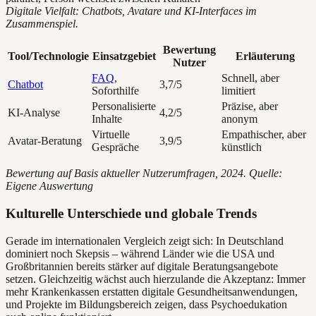
Digitale Vielfalt: Chatbots, Avatare und KI-Interfaces im
Zusammenspiel.
Bewertung
Tool/Technologie
Einsatzgebiet
Erläuterung
Nutzer
FAQ
,
Schnell, aber
Chatbot
3,7/5
Soforthilfe
limitiert
Personalisierte
Präzise, aber
KI-Analyse
4,2/5
Inhalte
anonym
Virtuelle
Empathischer, aber
Avatar-Beratung
3,9/5
Gespräche
künstlich
Bewertung auf Basis aktueller Nutzerumfragen, 2024. Quelle:
Eigene Auswertung
Kulturelle Unterschiede und globale Trends
Gerade im internationalen Vergleich zeigt sich: In Deutschland
dominiert noch Skepsis – während Länder wie die USA und
Großbritannien bereits stärker auf digitale Beratungsangebote
setzen. Gleichzeitig wächst auch hierzulande die Akzeptanz: Immer
mehr Krankenkassen erstatten digitale Gesundheitsanwendungen,
und Projekte im Bildungsbereich zeigen, dass Psychoedukation