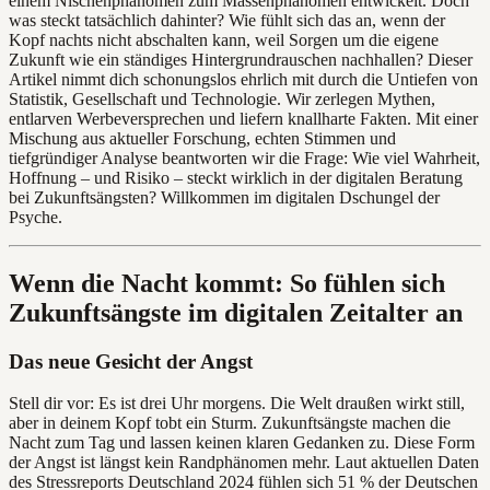
einem Nischenphänomen zum Massenphänomen entwickelt. Doch
was steckt tatsächlich dahinter? Wie fühlt sich das an, wenn der
Kopf nachts nicht abschalten kann, weil Sorgen um die eigene
Zukunft wie ein ständiges Hintergrundrauschen nachhallen? Dieser
Artikel nimmt dich schonungslos ehrlich mit durch die Untiefen von
Statistik, Gesellschaft und Technologie. Wir zerlegen Mythen,
entlarven Werbeversprechen und liefern knallharte Fakten. Mit einer
Mischung aus aktueller Forschung, echten Stimmen und
tiefgründiger Analyse beantworten wir die Frage: Wie viel Wahrheit,
Hoffnung – und Risiko – steckt wirklich in der digitalen Beratung
bei Zukunftsängsten? Willkommen im digitalen Dschungel der
Psyche.
Wenn die Nacht kommt: So fühlen sich
Zukunftsängste im digitalen Zeitalter an
Das neue Gesicht der Angst
Stell dir vor: Es ist drei Uhr morgens. Die Welt draußen wirkt still,
aber in deinem Kopf tobt ein Sturm. Zukunftsängste machen die
Nacht zum Tag und lassen keinen klaren Gedanken zu. Diese Form
der Angst ist längst kein Randphänomen mehr. Laut aktuellen Daten
des Stressreports Deutschland 2024 fühlen sich 51 % der Deutschen