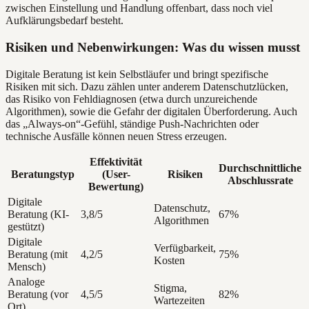
zwischen Einstellung und Handlung offenbart, dass noch viel
Aufklärungsbedarf besteht.
Risiken und Nebenwirkungen: Was du wissen musst
Digitale Beratung ist kein Selbstläufer und bringt spezifische
Risiken mit sich. Dazu zählen unter anderem Datenschutzlücken,
das Risiko von Fehldiagnosen (etwa durch unzureichende
Algorithmen), sowie die Gefahr der digitalen Überforderung. Auch
das „Always-on“-Gefühl, ständige Push-Nachrichten oder
technische Ausfälle können neuen Stress erzeugen.
Effektivität
Durchschnittliche
Beratungstyp
(User-
Risiken
Abschlussrate
Bewertung)
Digitale
Datenschutz,
Beratung (KI-
3,8/5
67%
Algorithmen
gestützt)
Digitale
Verfügbarkeit,
Beratung (mit
4,2/5
75%
Kosten
Mensch)
Analoge
Stigma,
Beratung (vor
4,5/5
82%
Wartezeiten
Ort)