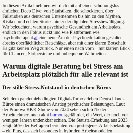
In diesem Artikel nehmen wir dich mit auf einen schonungslos
ehrlichen Deep Dive: von Statistiken, die schockieren, über
Fallstudien aus deutschen Unternehmen bis hin zu den Mythen,
Risiken und echten Stories hinter der digitalen Stressbewältigung.
Wir beleuchten, warum psychische Gesundheit am Arbeitsplatz
endlich in den Fokus rückt und wie Plattformen wie
psychotherapeut.
ai
eine neue Ära der Psychoedukation gestalten –
abseits oberflächlicher Ratschläge, aber mit einer klaren Botschaft:
Es gibt keinen Weg zurück. Nur einen nach vorn – mit klarem Blick
für Chancen, Stolpersteine und unbequeme Wahrheiten.
Warum digitale Beratung bei Stress am
Arbeitsplatz plötzlich für alle relevant ist
Der stille Stress-Notstand in deutschen Büros
Seit dem pandemiebedingten Digital-Turbo erleben Deutschlands
Büros einen dramatischen Anstieg psychischer Belastungen. Laut
der Pronova BKK Studie von 2024 sehen sich 61% der
Arbeitnehmer:innen akut
burnout
-gefährdet, ein Wert, der noch vor
wenigen Jahren undenkbar schien. Die Statista-Erhebung aus 2023
zeigt: 66% der Befragten berichten von gestiegener Arbeitsbelastung
– ein Plus, das sich besonders in hybriden Arbeitsmodellen