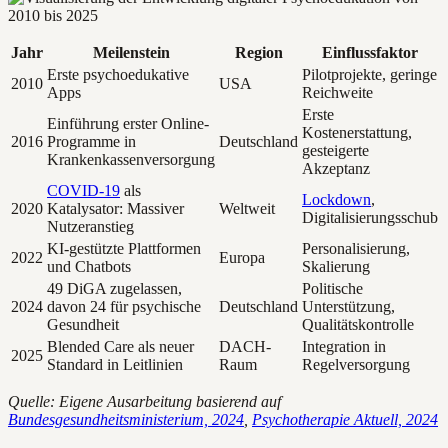
Jahr
Meilenstein
Region
Einflussfaktor
Erste psychoedukative
Pilotprojekte, geringe
2010
USA
Apps
Reichweite
Erste
Einführung erster Online-
Kostenerstattung,
2016
Programme in
Deutschland
gesteigerte
Krankenkassenversorgung
Akzeptanz
COVID-19
als
Lockdown
,
2020
Katalysator: Massiver
Weltweit
Digitalisierungsschub
Nutzeranstieg
KI-gestützte Plattformen
Personalisierung,
2022
Europa
und Chatbots
Skalierung
49 DiGA zugelassen,
Politische
2024
davon 24 für psychische
Deutschland
Unterstützung,
Gesundheit
Qualitätskontrolle
Blended Care als neuer
DACH-
Integration in
2025
Standard in Leitlinien
Raum
Regelversorgung
Quelle: Eigene Ausarbeitung basierend auf
Bundesgesundheitsministerium, 2024
,
Psychotherapie Aktuell, 2024