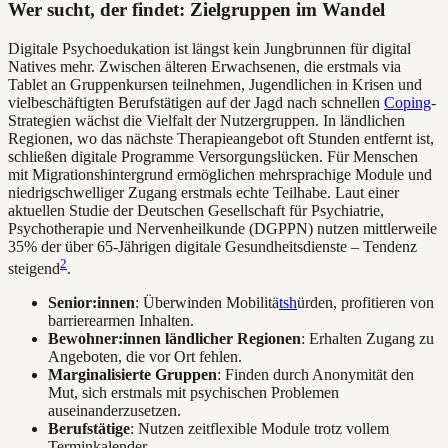
Wer sucht, der findet: Zielgruppen im Wandel
Digitale Psychoedukation ist längst kein Jungbrunnen für digital
Natives mehr. Zwischen älteren Erwachsenen, die erstmals via
Tablet an Gruppenkursen teilnehmen, Jugendlichen in Krisen und
vielbeschäftigten Berufstätigen auf der Jagd nach schnellen
Coping
-
Strategien wächst die Vielfalt der Nutzergruppen. In ländlichen
Regionen, wo das nächste Therapieangebot oft Stunden entfernt ist,
schließen digitale Programme Versorgungslücken. Für Menschen
mit Migrationshintergrund ermöglichen mehrsprachige Module und
niedrigschwelliger Zugang erstmals echte Teilhabe. Laut einer
aktuellen Studie der Deutschen Gesellschaft für Psychiatrie,
Psychotherapie und Nervenheilkunde (DGPPN) nutzen mittlerweile
35% der über 65-Jährigen digitale Gesundheitsdienste – Tendenz
2
steigend
.
Senior:innen
: Überwinden Mobilitä
tsh
ürden, profitieren von
barrierearmen Inhalten.
Bewohner:innen ländlicher Regionen
: Erhalten Zugang zu
Angeboten, die vor Ort fehlen.
Marginalisierte Gruppen
: Finden durch Anonymität den
Mut, sich erstmals mit psychischen Problemen
auseinanderzusetzen.
Berufstätige
: Nutzen zeitflexible Module trotz vollem
Terminkalender.