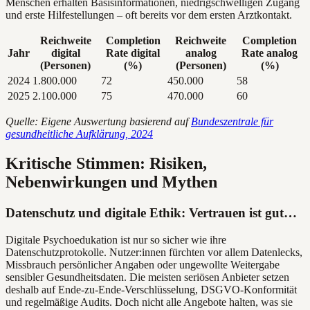
Menschen erhalten Basisinformationen, niedrigschwelligen Zugang
und erste Hilfestellungen – oft bereits vor dem ersten Arztkontakt.
Reichweite
Completion
Reichweite
Completion
Jahr
digital
Rate digital
analog
Rate analog
(Personen)
(%)
(Personen)
(%)
2024
1.800.000
72
450.000
58
2025
2.100.000
75
470.000
60
Quelle: Eigene Auswertung basierend auf
Bundeszentrale für
gesundheitliche Aufklärung, 2024
Kritische Stimmen: Risiken,
Nebenwirkungen und Mythen
Datenschutz und digitale Ethik: Vertrauen ist gut…
Digitale Psychoedukation ist nur so sicher wie ihre
Datenschutzprotokolle. Nutzer:innen fürchten vor allem Datenlecks,
Missbrauch persönlicher Angaben oder ungewollte Weitergabe
sensibler Gesundheitsdaten. Die meisten seriösen Anbieter setzen
deshalb auf Ende-zu-Ende-Verschlüsselung, DSGVO-Konformität
und regelmäßige Audits. Doch nicht alle Angebote halten, was sie