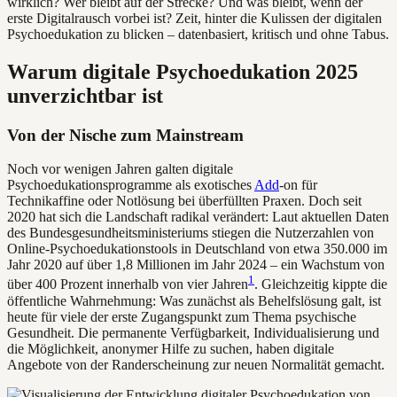
wirklich? Wer bleibt auf der Strecke? Und was bleibt, wenn der
erste Digitalrausch vorbei ist? Zeit, hinter die Kulissen der digitalen
Psychoedukation zu blicken – datenbasiert, kritisch und ohne Tabus.
Warum digitale Psychoedukation 2025
unverzichtbar ist
Von der Nische zum Mainstream
Noch vor wenigen Jahren galten digitale
Psychoedukationsprogramme als exotisches
Add
-on für
Technikaffine oder Notlösung bei überfüllten Praxen. Doch seit
2020 hat sich die Landschaft radikal verändert: Laut aktuellen Daten
des Bundesgesundheitsministeriums stiegen die Nutzerzahlen von
Online-Psychoedukationstools in Deutschland von etwa 350.000 im
Jahr 2020 auf über 1,8 Millionen im Jahr 2024 – ein Wachstum von
1
über 400 Prozent innerhalb von vier Jahren
. Gleichzeitig kippte die
öffentliche Wahrnehmung: Was zunächst als Behelfslösung galt, ist
heute für viele der erste Zugangspunkt zum Thema psychische
Gesundheit. Die permanente Verfügbarkeit, Individualisierung und
die Möglichkeit, anonymer Hilfe zu suchen, haben digitale
Angebote von der Randerscheinung zur neuen Normalität gemacht.