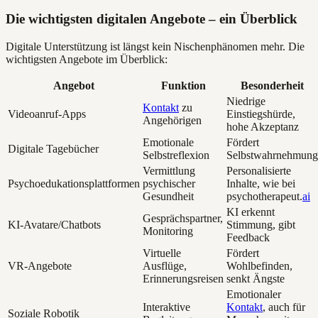
Die wichtigsten digitalen Angebote – ein Überblick
Digitale Unterstützung ist längst kein Nischenphänomen mehr. Die
wichtigsten Angebote im Überblick:
Angebot
Funktion
Besonderheit
Niedrige
Kontakt
zu
Videoanruf-Apps
Einstiegshürde,
Angehörigen
hohe Akzeptanz
Emotionale
Fördert
Digitale Tagebücher
Selbstreflexion
Selbstwahrnehmung
Vermittlung
Personalisierte
Psychoedukationsplattformen
psychischer
Inhalte, wie bei
Gesundheit
psychotherapeut.
ai
KI erkennt
Gesprächspartner,
KI-Avatare/Chatbots
Stimmung, gibt
Monitoring
Feedback
Virtuelle
Fördert
VR-Angebote
Ausflüge,
Wohlbefinden,
Erinnerungsreisen
senkt Ängste
Emotionaler
Interaktive
Kontakt
, auch für
Soziale Robotik