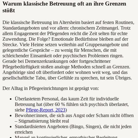
Warum klassische Betreuung oft an ihre Grenzen
stößt
Die klassische Betreuung im Altersheim basiert auf festen Routinen,
Standardangeboten und vor allem: chronischem Zeitmangel. Trotz
allem Engagement der Pflegenden reicht die Zeit selten für echte
Zuwendung. Die Folge? Emotionale Bedürfnisse bleiben auf der
Strecke. Viele Heime setzen weiterhin auf Gruppenangebote und
gelegentliche Gespräche – zu wenig für Menschen, die mit
schleichender Einsamkeit oder psychischen Problemen ringen.
Gerade bei Demenzerkrankungen oder fortgeschrittener
Pflegebedürftigkeit stoßen analoge Methoden schnell an Grenzen.
Angehörige sind oft überfordert oder wohnen weit weg, und das
gesellschaftliche Tabu, über Gefühle zu sprechen, tut sein Übriges.
Der Alltag in Pflegeeinrichtungen ist geprägt von:
Überlastetem Personal, das kaum Zeit für individuelle
Betreuung hat (über 60 % fühlen sich psychisch überlastet,
siehe
Pflege-Report, 2023
)
Bewohner:innen, die sich aus Angst oder Scham nicht öffnen
– Stigmatisierung bleibt real
Standardisierten Angeboten (Bingo, Singen), die nicht jeden
erreichen
Mangel an kontinuierlicher, empathischer Begleitung