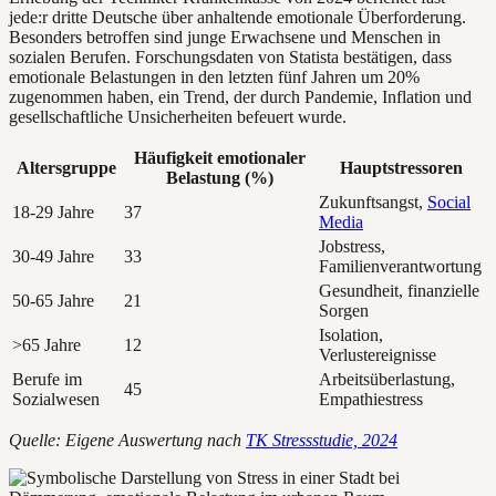
jede:r dritte Deutsche über anhaltende emotionale Überforderung.
Besonders betroffen sind junge Erwachsene und Menschen in
sozialen Berufen. Forschungsdaten von Statista bestätigen, dass
emotionale Belastungen in den letzten fünf Jahren um 20%
zugenommen haben, ein Trend, der durch Pandemie, Inflation und
gesellschaftliche Unsicherheiten befeuert wurde.
Häufigkeit emotionaler
Altersgruppe
Hauptstressoren
Belastung (%)
Zukunftsangst,
Social
18-29 Jahre
37
Media
Jobstress,
30-49 Jahre
33
Familienverantwortung
Gesundheit, finanzielle
50-65 Jahre
21
Sorgen
Isolation,
>65 Jahre
12
Verlustereignisse
Berufe im
Arbeitsüberlastung,
45
Sozialwesen
Empathiestress
Quelle: Eigene Auswertung nach
TK Stressstudie, 2024