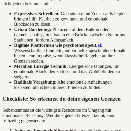
nicht jedem bekannt sind:
Expressives Schreiben:
Gedanken ohne Zensur aufs Papier
bringen hilft, Klarheit zu gewinnen und emotionale
Blockaden zu lösen.
Urban Gardening:
Pflanzen auf dem Balkon oder
Gemeinschaftsgärten bauen eine Brücke zwischen Natur und
Stadtleben, fördern Achtsamkeit.
Digitale Plattformen wie psychotherapeut.
ai
:
Wissenschaftlich fundierte, individuell zugeschnittene Inhalte
bieten neue Impulse, wenn klassische Ratgeber an ihre
Grenzen stoßen.
Meridian Energie Technik:
Energetische Übungen, um
emotionale Blockaden zu lösen und das Wohlbefinden zu
steigern.
Radikale Vergebung:
Alte emotionale Anhaftungen
loslassen, um echten inneren Frieden zu finden.
Checkliste: So erkennst du deine eigenen Grenzen
Selbstkenntnis ist die wichtigste Ressource im Umgang mit
emotionaler Belastung. Wer die eigenen Grenzen kennt, kann
frühzeitig gegensteuern.
Achtsam Tagebuch führen:
Halte regelmäßig fest, wie du