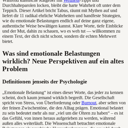
Während klassische Ratgeber mit
Wellness
-Tipps und
Durchhalteparolen locken, bleibt die harte Wahrheit oft unter dem
Teppich. Dieser Artikel bricht Tabus, räumt mit Mythen auf und
liefert dir 11 radikal ehrliche Wahrheiten und handfeste Strategien,
wie du emotionale Belastungen endlich auf deine ganz eigene,
authentische Weise bewältigen kannst. Klare Worte, tiefe Einblicke
und der Mut, dahin zu schauen, wo es weh tut — willkommen zu
einem Text, der dich nicht schont, sondern dir echten Mehrwert
bietet.
Was sind emotionale Belastungen
wirklich? Neue Perspektiven auf ein altes
Problem
Definitionen jenseits der Psychologie
„Emotionale Belastung“ ist eines dieser Worte, das jeder zu kennen
scheint, doch kaum jemand wirklich begreift. Die Gesellschaft
spricht von Stress, von Überforderung oder
Burnout
, aber selten von
der feinen Zwischentöne, die den Alltag prägen. Emotional belastet
zu sein bedeutet mehr als nur „viel um die Ohren zu haben“ – es ist
das Gefühl, von innen heraus aufgerieben zu werden, während
außen alles weiterläuft. Die Wissenschaft betrachtet emotionale