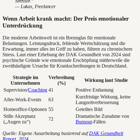
Stressor.“
— Lukas, Freelancer
Wenn Arbeit krank macht: Der Preis emotionaler
Unterdrückung
Die moderne Arbeitswelt ist ein Brennglas für emotionale
Belastungen. Leistungsdruck, fehlende Wertschätzung und die
Erwartung, immer alles im Griff zu haben, führen zu chronischem
Stress. Laut einer Erhebung der DAK Gesundheit von 2024 sind
psychische Gründe wie emotionale Erschöpfung mittlerweile die
zweithäufigste Ursache für Krankschreibungen in Deutschland.
Strategie im
Verbreitung
Wirkung laut Studie
Unternehmen
(%)
Supervision/
Coaching
41
Positive Entlastung
Kurzfristige Wirkung, keine
After-Work-Events
63
Langzeitverbesserung
Homeoffice-Optionen
55
Geteiltes Bild
Stille Akzeptanz
Dramatische Zunahme von
72
(„Augen zu“)
Burnout
-Fällen
Quelle: Eigene Ausarbeitung basierend auf
DAK Gesundheit
Report, 2024