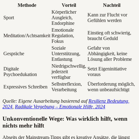
Methode
Vorteil
Nachteil
Körperlicher
Kann zur Flucht vor
Sport
Ausgleich,
Gefühlen werden
Endorphine
Emotionale
Einstieg oft schwierig,
Meditation/Achtsamkeit
Regulation,
braucht Geduld
Fokus
Soziale
Gefahr von
Gespräche
Unterstützung,
Abhängigkeit, keine
Entlastung
Lösung aller Probleme
Niedrigschwellig,
Digitale
Setzt Eigeninitiative
jederzeit
Psychoedukation
voraus
verfügbar
Selbstreflexion,
Überforderung möglich,
Expressives Schreiben
Verarbeitung
wenn unbeaufsichtigt
Quelle: Eigene Ausarbeitung basierend auf
Resilienz Bedeutung,
2024
,
Radikale Vergebung – Emotionale Hilfe, 2024
Unkonventionelle Wege: Was wirklich hilft, wenn
nichts mehr hilft
Abseits der Mainstream-Tipps gibt es kreative Ansätze, die längst