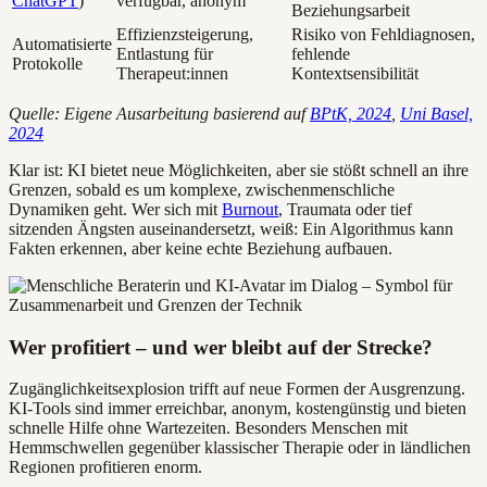
ChatGPT
)
verfügbar, anonym
Beziehungsarbeit
Effizienzsteigerung,
Risiko von Fehldiagnosen,
Automatisierte
Entlastung für
fehlende
Protokolle
Therapeut:innen
Kontextsensibilität
Quelle: Eigene Ausarbeitung basierend auf
BPtK, 2024
,
Uni Basel,
2024
Klar ist: KI bietet neue Möglichkeiten, aber sie stößt schnell an ihre
Grenzen, sobald es um komplexe, zwischenmenschliche
Dynamiken geht. Wer sich mit
Burnout
, Traumata oder tief
sitzenden Ängsten auseinandersetzt, weiß: Ein Algorithmus kann
Fakten erkennen, aber keine echte Beziehung aufbauen.
Wer profitiert – und wer bleibt auf der Strecke?
Zugänglichkeitsexplosion trifft auf neue Formen der Ausgrenzung.
KI-Tools sind immer erreichbar, anonym, kostengünstig und bieten
schnelle Hilfe ohne Wartezeiten. Besonders Menschen mit
Hemmschwellen gegenüber klassischer Therapie oder in ländlichen
Regionen profitieren enorm.