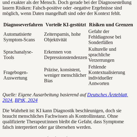
und exakter als der Mensch. Doch gerade bei der Diagnosestellung
lauern Risiken: Falsch-positive oder -negative Ergebnisse sind
möglich, wenn Daten mangelhaft sind oder der Kontext fehlt.
Diagnoseverfahren
Vorteile KI-gestützt
Risiken und Grenzen
Gefahr der
Automatisierte
Zeitersparnis, hohe
Fehldiagnose bei
Symptom-Scans
Objektivität
Sonderfällen
Kulturelle und
Sprachanalyse-
Erkennen von
sprachliche
Tools
Depressionstendenzen
Verzerrungen
Fehlende
Präzise, konsistent,
Fragebogen-
Kontextualisierung
weniger menschlicher
Auswertung
individueller
Bias
Antworten
Quelle: Eigene Ausarbeitung basierend auf
Deutsches Ärzteblatt,
2024
,
BPtK, 2024
Die Wahrheit ist: KI kann Diagnostik beschleunigen, doch sie
braucht menschliches Fachwissen als Kontrollinstanz. Ohne
qualifizierte Therapeut:innen bleibt die Gefahr, dass Symptome
falsch interpretiert oder gar übersehen werden.