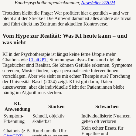
Bundespsychotherapeutenkammer,
Newsletter 2/2024
Trotzdem bleibt die Frage: Wer profitiert hier eigentlich – und wer
bleibt auf der Strecke? Die Antwort darauf ist alles andere als trivial
und führt direkt ins Zentrum der aktuellen Kontroverse.
Vom Hype zur Realität: Was KI heute kann – und
was nicht
KI in der Psychotherapie ist längst keine ferne Utopie mehr.
Chatbots wie
ChatGPT
, Stimmungsanalyse-Tools und digitale
Tagebücher sind Realität. Sie können Gefühle erkennen, Symptome
screenen, Muster finden, sogar personalisierte Interventionen
vorschlagen. Aber wie sieht es mit echter Therapie aus? Forschung
der Universität Basel (2024) zeigt: KI ist gut darin, Daten
auszuwerten, aber die individuelle Sicht der Patient:innen bleibt
häufig im Algorithmus stecken.
KI-
Stärken
Schwächen
Anwendung
Symptom-
Schnell, objektiv,
Individualisierte Nuancen
Erkennung
skalierbar
gehen oft verloren
Kein echter Ersatz für
Chatbots (z.B.
Rund um die Uhr
Empathie und