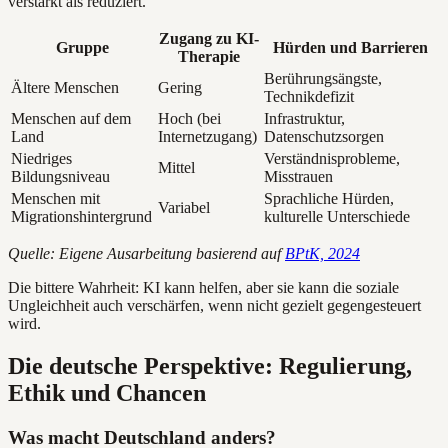
verstärkt als reduziert.
Zugang zu KI-
Gruppe
Hürden und Barrieren
Therapie
Berührungsängste,
Ältere Menschen
Gering
Technikdefizit
Menschen auf dem
Hoch (bei
Infrastruktur,
Land
Internetzugang)
Datenschutzsorgen
Niedriges
Verständnisprobleme,
Mittel
Bildungsniveau
Misstrauen
Menschen mit
Sprachliche Hürden,
Variabel
Migrationshintergrund
kulturelle Unterschiede
Quelle: Eigene Ausarbeitung basierend auf
BPtK, 2024
Die bittere Wahrheit: KI kann helfen, aber sie kann die soziale
Ungleichheit auch verschärfen, wenn nicht gezielt gegengesteuert
wird.
Die deutsche Perspektive: Regulierung,
Ethik und Chancen
Was macht Deutschland anders?