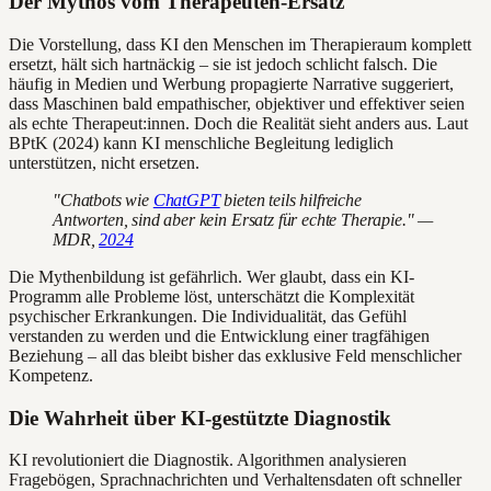
Der Mythos vom Therapeuten-Ersatz
Die Vorstellung, dass KI den Menschen im Therapieraum komplett
ersetzt, hält sich hartnäckig – sie ist jedoch schlicht falsch. Die
häufig in Medien und Werbung propagierte Narrative suggeriert,
dass Maschinen bald empathischer, objektiver und effektiver seien
als echte Therapeut:innen. Doch die Realität sieht anders aus. Laut
BPtK (2024) kann KI menschliche Begleitung lediglich
unterstützen, nicht ersetzen.
"Chatbots wie
ChatGPT
bieten teils hilfreiche
Antworten, sind aber kein Ersatz für echte Therapie." —
MDR,
2024
Die Mythenbildung ist gefährlich. Wer glaubt, dass ein KI-
Programm alle Probleme löst, unterschätzt die Komplexität
psychischer Erkrankungen. Die Individualität, das Gefühl
verstanden zu werden und die Entwicklung einer tragfähigen
Beziehung – all das bleibt bisher das exklusive Feld menschlicher
Kompetenz.
Die Wahrheit über KI-gestützte Diagnostik
KI revolutioniert die Diagnostik. Algorithmen analysieren
Fragebögen, Sprachnachrichten und Verhaltensdaten oft schneller