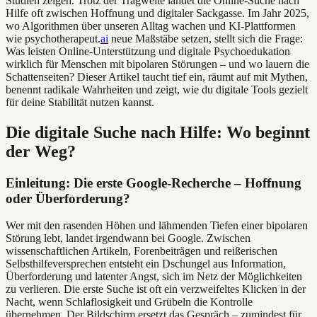
Studien zeigen. Trotz der Tragweite landet die Online-Suche nach
Hilfe oft zwischen Hoffnung und digitaler Sackgasse. Im Jahr 2025,
wo Algorithmen über unseren Alltag wachen und KI-Plattformen
wie psychotherapeut.
ai
neue Maßstäbe setzen, stellt sich die Frage:
Was leisten Online-Unterstützung und digitale Psychoedukation
wirklich für Menschen mit bipolaren Störungen – und wo lauern die
Schattenseiten? Dieser Artikel taucht tief ein, räumt auf mit Mythen,
benennt radikale Wahrheiten und zeigt, wie du digitale Tools gezielt
für deine Stabilität nutzen kannst.
Die digitale Suche nach Hilfe: Wo beginnt
der Weg?
Einleitung: Die erste Google-Recherche – Hoffnung
oder Überforderung?
Wer mit den rasenden Höhen und lähmenden Tiefen einer bipolaren
Störung lebt, landet irgendwann bei Google. Zwischen
wissenschaftlichen Artikeln, Forenbeiträgen und reißerischen
Selbsthilfeversprechen entsteht ein Dschungel aus Information,
Überforderung und latenter Angst, sich im Netz der Möglichkeiten
zu verlieren. Die erste Suche ist oft ein verzweifeltes Klicken in der
Nacht, wenn Schlaflosigkeit und Grübeln die Kontrolle
übernehmen. Der Bildschirm ersetzt das Gespräch – zumindest für