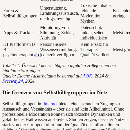
Toxische Inhalte,
Unterstützung,
Foren &
fehlende
Kostenlo
Erfahrungsaustausch,
Selbsthilfegruppen
Moderation,
gering
niedrigschwellig
Mythen
Monitoring von
Datenschutz
Apps & Tracker
Stimmung, Schlaf,
unklar, selten
Meist fr
Aktivität
individualisiert
KI-Plattformen (z.
Personalisierte
Kein Ersatz für
B.
Wissensvermittlung,
Therapie,
Meist gün
psychotherapeut.
ai
)
jederzeit verfügbar
Qualität variiert
Tabelle 1: Übersicht der wichtigsten digitalen Hilfeformen bei
bipolaren Störungen
Quelle: Eigene Ausarbeitung basierend auf
AOK
, 2024 &
Freeway24
, 2024
Die Grenzen von Selbsthilfegruppen im Netz
Selbsthilfegruppen im
Internet
bieten einen schnellen Zugang zu
Austausch und Verständnis – aber sie sind kein Allheilmittel. Ohne
professionelle Moderation können sich toxische Dynamiken und
gefährliches Halbwissen ausbreiten. Studien zeigen, dass der Nutzen
stark von der Gruppenkultur und der Qualität der Informationen
abhängt. Wer sich einbringen will, sollte daher immer auf Seriosität