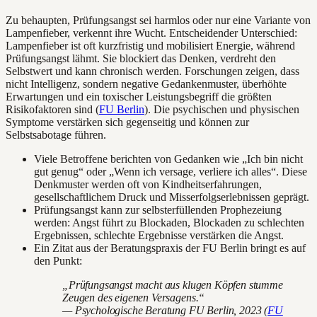
Zu behaupten, Prüfungsangst sei harmlos oder nur eine Variante von
Lampenfieber, verkennt ihre Wucht. Entscheidender Unterschied:
Lampenfieber ist oft kurzfristig und mobilisiert Energie, während
Prüfungsangst lähmt. Sie blockiert das Denken, verdreht den
Selbstwert und kann chronisch werden. Forschungen zeigen, dass
nicht Intelligenz, sondern negative Gedankenmuster, überhöhte
Erwartungen und ein toxischer Leistungsbegriff die größten
Risikofaktoren sind (
FU Berlin
). Die psychischen und physischen
Symptome verstärken sich gegenseitig und können zur
Selbstsabotage führen.
Viele Betroffene berichten von Gedanken wie „Ich bin nicht
gut genug“ oder „Wenn ich versage, verliere ich alles“. Diese
Denkmuster werden oft von Kindheitserfahrungen,
gesellschaftlichem Druck und Misserfolgserlebnissen geprägt.
Prüfungsangst kann zur selbsterfüllenden Prophezeiung
werden: Angst führt zu Blockaden, Blockaden zu schlechten
Ergebnissen, schlechte Ergebnisse verstärken die Angst.
Ein Zitat aus der Beratungspraxis der FU Berlin bringt es auf
den Punkt:
„Prüfungsangst macht aus klugen Köpfen stumme
Zeugen des eigenen Versagens.“
— Psychologische Beratung FU Berlin, 2023 (
FU