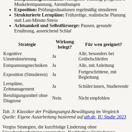
Muskelentspannung, Atemübungen
Exposition:
Prüfungssituationen regelmäßig simulieren
Strukturierte Lernpläne:
Frühzeitige, realistische Planung
statt Last-Minute-Stress
Achtsamkeit und Selbstfürsorge:
Pausen, gesunde
Ernährung, ausreichend Schlaf
Wirkung
Strategie
Für wen geeignet?
belegt?
Kognitive
Alle, besonders bei
Ja
Umstrukturierung
Grübelschleifen
Entspannungstechniken
Ja
Alle, mit Anleitung
Fortgeschrittene, mit
Exposition (Simulieren)
Ja
Begleitung
Lernpläne,
Ja
Schüler:innen, Studierende
Zeitmanagement
Beruhigungsmittel ohne
Nein
Nicht empfohlen
Diagnose
Tab. 3: Klassiker der Prüfungsangst-Bewältigung im Vergleich
Quelle: Eigene Ausarbeitung basierend auf
utb.de
,
IU Studie 2023
Vergiss Strategien, die kurzfristige Linderung ohne