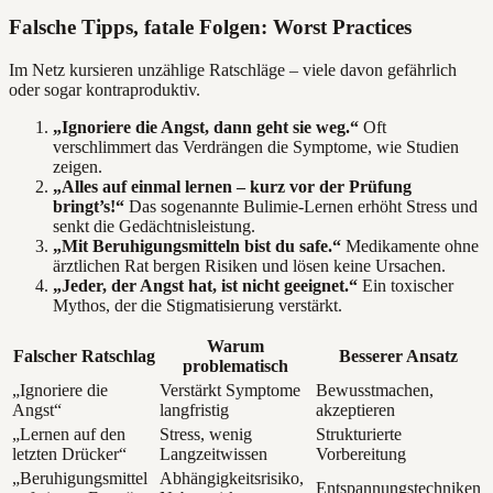
Falsche Tipps, fatale Folgen: Worst Practices
Im Netz kursieren unzählige Ratschläge – viele davon gefährlich
oder sogar kontraproduktiv.
„Ignoriere die Angst, dann geht sie weg.“
Oft
verschlimmert das Verdrängen die Symptome, wie Studien
zeigen.
„Alles auf einmal lernen – kurz vor der Prüfung
bringt’s!“
Das sogenannte Bulimie-Lernen erhöht Stress und
senkt die Gedächtnisleistung.
„Mit Beruhigungsmitteln bist du safe.“
Medikamente ohne
ärztlichen Rat bergen Risiken und lösen keine Ursachen.
„Jeder, der Angst hat, ist nicht geeignet.“
Ein toxischer
Mythos, der die Stigmatisierung verstärkt.
Warum
Falscher Ratschlag
Besserer Ansatz
problematisch
„Ignoriere die
Verstärkt Symptome
Bewusstmachen,
Angst“
langfristig
akzeptieren
„Lernen auf den
Stress, wenig
Strukturierte
letzten Drücker“
Langzeitwissen
Vorbereitung
„Beruhigungsmittel
Abhängigkeitsrisiko,
Entspannungstechniken