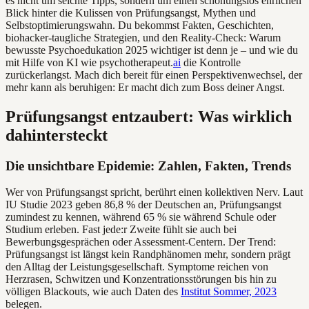
es nicht um seichte Tipps, sondern um einen schonungslos ehrlichen
Blick hinter die Kulissen von Prüfungsangst, Mythen und
Selbstoptimierungswahn. Du bekommst Fakten, Geschichten,
biohacker-taugliche Strategien, und den Reality-Check: Warum
bewusste Psychoedukation 2025 wichtiger ist denn je – und wie du
mit Hilfe von KI wie psychotherapeut.
ai
die Kontrolle
zurückerlangst. Mach dich bereit für einen Perspektivenwechsel, der
mehr kann als beruhigen: Er macht dich zum Boss deiner Angst.
Prüfungsangst entzaubert: Was wirklich
dahintersteckt
Die unsichtbare Epidemie: Zahlen, Fakten, Trends
Wer von Prüfungsangst spricht, berührt einen kollektiven Nerv. Laut
IU Studie 2023 geben 86,8 % der Deutschen an, Prüfungsangst
zumindest zu kennen, während 65 % sie während Schule oder
Studium erleben. Fast jede:r Zweite fühlt sie auch bei
Bewerbungsgesprächen oder Assessment-Centern. Der Trend:
Prüfungsangst ist längst kein Randphänomen mehr, sondern prägt
den Alltag der Leistungsgesellschaft. Symptome reichen von
Herzrasen, Schwitzen und Konzentrationsstörungen bis hin zu
völligen Blackouts, wie auch Daten des
Institut Sommer, 2023
belegen.