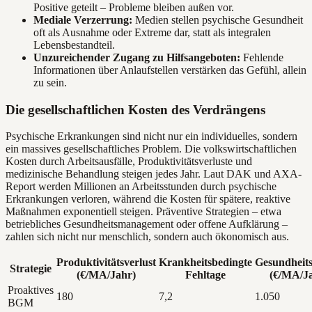
Positive geteilt – Probleme bleiben außen vor.
Mediale Verzerrung:
Medien stellen psychische Gesundheit
oft als Ausnahme oder Extreme dar, statt als integralen
Lebensbestandteil.
Unzureichender Zugang zu Hilfsangeboten:
Fehlende
Informationen über Anlaufstellen verstärken das Gefühl, allein
zu sein.
Die gesellschaftlichen Kosten des Verdrängens
Psychische Erkrankungen sind nicht nur ein individuelles, sondern
ein massives gesellschaftliches Problem. Die volkswirtschaftlichen
Kosten durch Arbeitsausfälle, Produktivitätsverluste und
medizinische Behandlung steigen jedes Jahr. Laut DAK und AXA-
Report werden Millionen an Arbeitsstunden durch psychische
Erkrankungen verloren, während die Kosten für spätere, reaktive
Maßnahmen exponentiell steigen. Präventive Strategien – etwa
betriebliches Gesundheitsmanagement oder offene Aufklärung –
zahlen sich nicht nur menschlich, sondern auch ökonomisch aus.
Produktivitätsverlust
Krankheitsbedingte
Gesundheit
Strategie
(€/MA/Jahr)
Fehltage
(€/MA/J
Proaktives
180
7,2
1.050
BGM