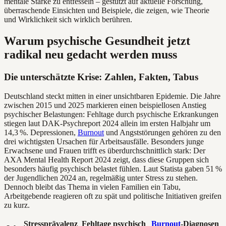
mentale Stärke zu entfesseln – gestützt auf aktuelle Forschung,
überraschende Einsichten und Beispiele, die zeigen, wie Theorie
und Wirklichkeit sich wirklich berühren.
Warum psychische Gesundheit jetzt
radikal neu gedacht werden muss
Die unterschätzte Krise: Zahlen, Fakten, Tabus
Deutschland steckt mitten in einer unsichtbaren Epidemie. Die Jahre
zwischen 2015 und 2025 markieren einen beispiellosen Anstieg
psychischer Belastungen: Fehltage durch psychische Erkrankungen
stiegen laut DAK-Psychreport 2024 allein im ersten Halbjahr um
14,3 %. Depressionen,
Burnout
und Angststörungen gehören zu den
drei wichtigsten Ursachen für Arbeitsausfälle. Besonders junge
Erwachsene und Frauen trifft es überdurchschnittlich stark: Der
AXA Mental Health Report 2024 zeigt, dass diese Gruppen sich
besonders häufig psychisch belastet fühlen. Laut Statista gaben 51 %
der Jugendlichen 2024 an, regelmäßig unter Stress zu stehen.
Dennoch bleibt das Thema in vielen Familien ein Tabu,
Arbeitgebende reagieren oft zu spät und politische Initiativen greifen
zu kurz.
Stressprävalenz
Fehltage psychisch
Burnout
-Diagnosen