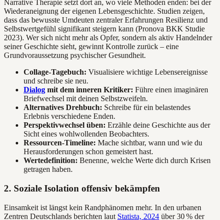
Narrative Therapie setzt dort an, wo viele Methoden enden: bei der
Wiederaneignung der eigenen Lebensgeschichte. Studien zeigen,
dass das bewusste Umdeuten zentraler Erfahrungen Resilienz und
Selbstwertgefühl signifikant steigern kann (Pronova BKK Studie
2023). Wer sich nicht mehr als Opfer, sondern als aktiv Handelnder
seiner Geschichte sieht, gewinnt Kontrolle zurück – eine
Grundvoraussetzung psychischer Gesundheit.
Collage-Tagebuch:
Visualisiere wichtige Lebensereignisse
und schreibe sie neu.
Dialog
mit dem inneren Kritiker:
Führe einen imaginären
Briefwechsel mit deinen Selbstzweifeln.
Alternatives Drehbuch:
Schreibe für ein belastendes
Erlebnis verschiedene Enden.
Perspektivwechsel üben:
Erzähle deine Geschichte aus der
Sicht eines wohlwollenden Beobachters.
Ressourcen-Timeline:
Mache sichtbar, wann und wie du
Herausforderungen schon gemeistert hast.
Wertedefinition:
Benenne, welche Werte dich durch Krisen
getragen haben.
2. Soziale Isolation offensiv bekämpfen
Einsamkeit ist längst kein Randphänomen mehr. In den urbanen
Zentren Deutschlands berichten laut
Statista, 2024
über 30 % der