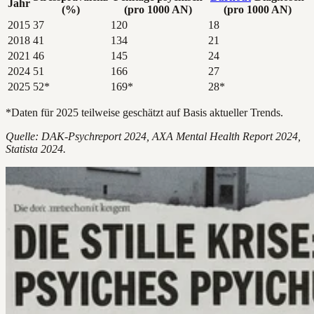
Jahr
(%)
(pro 1000 AN)
(pro 1000 AN)
2015
37
120
18
2018
41
134
21
2021
46
145
24
2024
51
166
27
2025
52*
169*
28*
*Daten für 2025 teilweise geschätzt auf Basis aktueller Trends.
Quelle: DAK-Psychreport 2024, AXA Mental Health Report 2024,
Statista 2024.