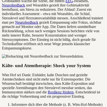
Großstädten wächst die Szene, die mittels
EEG
-Headsets,
Neurofeedback
und Wearables gezielt ihre Gehirnaktivität
beeinflusst, um Stress zu reduzieren. Der Ablauf: Zuerst ein
individuelles Assessment – etwa mit Wearables, die Schlaf,
Stresslevel und Herzratenvariabilität messen. Anschließend trainiert
man per
Neurofeedback
gezielt Entspannung oder Fokus, sichtbar
gemacht auf Monitor oder App. Die Daten liefern unmittelbare
Rückmeldung, schon nach wenigen Sessions berichten viele von
mehr innerer Ruhe, besserer Konzentration und weniger
Stresssymptomen. Der Einstieg ist nicht billig, doch gerade für
Technikaffine eröffnen sich neue Wege jenseits klassischer
Entspannungskurse.
Kälte- und Atemtherapie: Shock your System
Wim Hof sei Dank: Eisbäder, kalte Duschen und gezielte
Atemtechniken sind nicht mehr nur für Extremsportler. Die
Wissenschaft bestätigt inzwischen, dass Kälte-Exposition und
spezielle Atemübungen den Stresslevel messbar senken, das
Immunsystem stärken und die
Resilienz fördern
. Entscheidend ist
die richtige Vorbereitung und ein progressiver Einstieg.
Informiere dich über die Methode (z. B. Wim-Hof-Methode)