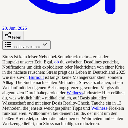
20. Juni 2026
Teilen
Inhaltsverzeichnis
Stress ist kein leiser Nebenbei-Soundtrack mehr – er ist der
Hauptakt unserer Zeit. Egal,
ob
du zwischen Deadlines pendelst,
Notifications um dich explodieren oder Nachrichten von einer Krise
in die nächste rauschen: Stress prägt das Leben in Deutschland 2025
wie nie zuvor.
Burnout
ist längst keine Managerkrankheit, sondern
Alltag. Die Suche nach echten Methoden, Stress abzubauen, ist ein
Wettlauf mit der eigenen Belastungsgrenze geworden. Vergiss die
abgenutzten Durchhalteparolen der
Wellness
-Industrie: Hier erfährst
du, was wirklich hilft – radikal ehrlich, auf Basis aktueller
Wissenschaft und mit einer Dosis Reality-Check. Tauche ein in 13
Methoden, die jenseits weichgespülter Tipps und
Wellness
-Floskeln
funktionieren. Willkommen bei deinem Guide, der nicht um den
heißen Brei redet, sondern die unbequemen Wahrheiten und echten
Werkzeuge liefert, um Stress nachhaltig zu reduzieren.