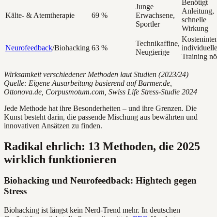
Benötigt
Junge
Anleitung,
Kälte- & Atemtherapie
69 %
Erwachsene,
schnelle
Sportler
Wirkung
Kosteninten
Technikaffine,
Neurofeedback
/Biohacking
63 %
individuell
Neugierige
Training nö
Wirksamkeit verschiedener Methoden laut Studien (2023/24)
Quelle: Eigene Ausarbeitung basierend auf Barmer.de,
Ottonova.de, Corpusmotum.com, Swiss Life Stress-Studie 2024
Jede Methode hat ihre Besonderheiten – und ihre Grenzen. Die
Kunst besteht darin, die passende Mischung aus bewährten und
innovativen Ansätzen zu finden.
Radikal ehrlich: 13 Methoden, die 2025
wirklich funktionieren
Biohacking und Neurofeedback: Hightech gegen
Stress
Biohacking ist längst kein Nerd-Trend mehr. In deutschen