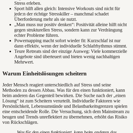
Stress erleben.
Sport hilft allen gleich: Intensive Workouts sind nicht für
jede:n der richtige Stresskiller – manchmal schadet
Überforderung mehr als sie nutzt.
„Man muss nur positiv denken“: Positivität alleine hilft nicht
gegen strukturellen Stress, sondern kann zur Verdrängung
echter Probleme führen.
Powernapping macht sofort wieder fit: Kurzschlaf ist nur
dann effektiv, wenn der individuelle Schlafrhythmus stimmt.
Teure Retreats sind der einzige Ausweg: Viele kommerzielle
Angebote sind überteuert und bieten wenig nachhaltigen
Mehrwert.
Warum Einheitslösungen scheitern
Jeder Mensch reagiert unterschiedlich auf Stress und seine
Methoden zu dessen Abbau. Was für den einen funktioniert, kann
beim anderen das Gegenteil bewirken. Die Suche nach der „einen
Lösung“ ist zum Scheitern verurteilt. Individuelle Faktoren wie
Persönlichkeit, Lebensumstände und Belastbarkeitsgrenzen spielen
eine entscheidende Rolle. Die Versuchung, sich dem Mainstream zu
beugen und Trends unreflektiert zu übernehmen, erhöht das Risiko
von Rückschlägen.
„Was für den einen funktioniert, kann beim anderen das