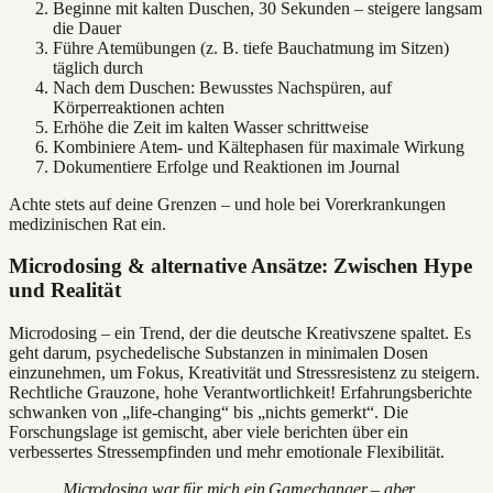
Beginne mit kalten Duschen, 30 Sekunden – steigere langsam
die Dauer
Führe Atemübungen (z. B. tiefe Bauchatmung im Sitzen)
täglich durch
Nach dem Duschen: Bewusstes Nachspüren, auf
Körperreaktionen achten
Erhöhe die Zeit im kalten Wasser schrittweise
Kombiniere Atem- und Kältephasen für maximale Wirkung
Dokumentiere Erfolge und Reaktionen im Journal
Achte stets auf deine Grenzen – und hole bei Vorerkrankungen
medizinischen Rat ein.
Microdosing & alternative Ansätze: Zwischen Hype
und Realität
Microdosing – ein Trend, der die deutsche Kreativszene spaltet. Es
geht darum, psychedelische Substanzen in minimalen Dosen
einzunehmen, um Fokus, Kreativität und Stressresistenz zu steigern.
Rechtliche Grauzone, hohe Verantwortlichkeit! Erfahrungsberichte
schwanken von „life-changing“ bis „nichts gemerkt“. Die
Forschungslage ist gemischt, aber viele berichten über ein
verbessertes Stressempfinden und mehr emotionale Flexibilität.
„Microdosing war für mich ein Gamechanger – aber