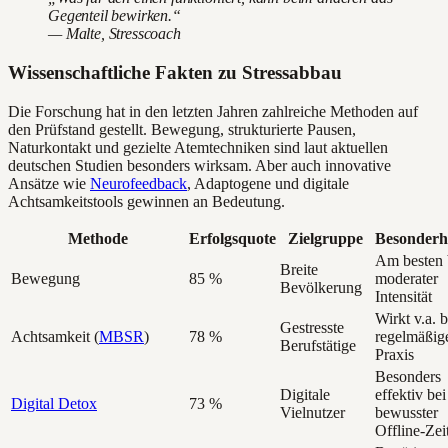
Gegenteil bewirken.“
— Malte, Stresscoach
Wissenschaftliche Fakten zu Stressabbau
Die Forschung hat in den letzten Jahren zahlreiche Methoden auf
den Prüfstand gestellt. Bewegung, strukturierte Pausen,
Naturkontakt und gezielte Atemtechniken sind laut aktuellen
deutschen Studien besonders wirksam. Aber auch innovative
Ansätze wie
Neurofeedback
, Adaptogene und digitale
Achtsamkeitstools gewinnen an Bedeutung.
Methode
Erfolgsquote
Zielgruppe
Besonderh
Am besten 
Breite
Bewegung
85 %
moderater
Bevölkerung
Intensität
Wirkt v.a. b
Gestresste
Achtsamkeit (
MBSR
)
78 %
regelmäßig
Berufstätige
Praxis
Besonders
Digitale
effektiv bei
Digital Detox
73 %
Vielnutzer
bewusster
Offline-Zei