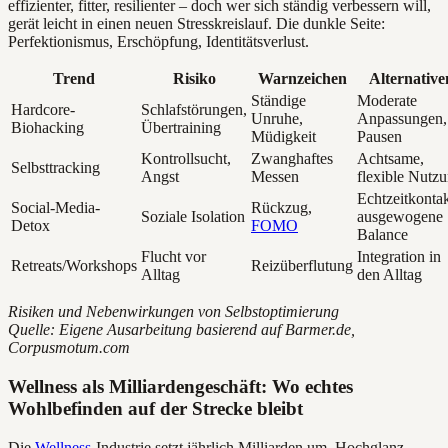
effizienter, fitter, resilienter – doch wer sich ständig verbessern will,
gerät leicht in einen neuen Stresskreislauf. Die dunkle Seite:
Perfektionismus, Erschöpfung, Identitätsverlust.
Trend
Risiko
Warnzeichen
Alternative
Ständige
Moderate
Hardcore-
Schlafstörungen,
Unruhe,
Anpassungen,
Biohacking
Übertraining
Müdigkeit
Pausen
Kontrollsucht,
Zwanghaftes
Achtsame,
Selbsttracking
Angst
Messen
flexible Nutz
Echtzeitkontak
Social-Media-
Rückzug,
Soziale Isolation
ausgewogene
Detox
FOMO
Balance
Flucht vor
Integration in
Retreats/Workshops
Reizüberflutung
Alltag
den Alltag
Risiken und Nebenwirkungen von Selbstoptimierung
Quelle: Eigene Ausarbeitung basierend auf Barmer.de,
Corpusmotum.com
Wellness als Milliardengeschäft: Wo echtes
Wohlbefinden auf der Strecke bleibt
Die
Wellness
-Industrie setzt jährlich Milliarden um. Hochglanz-