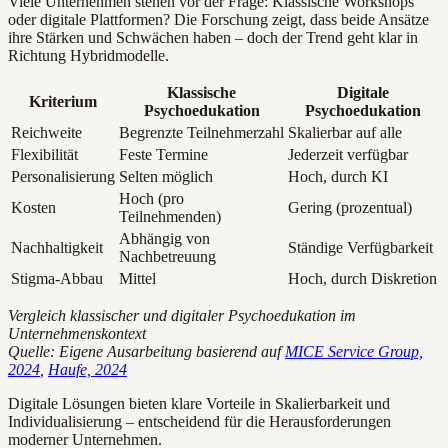
Viele Unternehmen stehen vor der Frage: Klassische Workshops
oder digitale Plattformen? Die Forschung zeigt, dass beide Ansätze
ihre Stärken und Schwächen haben – doch der Trend geht klar in
Richtung Hybridmodelle.
Klassische
Digitale
Kriterium
Psychoedukation
Psychoedukation
Reichweite
Begrenzte Teilnehmerzahl
Skalierbar auf alle
Flexibilität
Feste Termine
Jederzeit verfügbar
Personalisierung
Selten möglich
Hoch, durch KI
Hoch (pro
Kosten
Gering (prozentual)
Teilnehmenden)
Abhängig von
Nachhaltigkeit
Ständige Verfügbarkeit
Nachbetreuung
Stigma-Abbau
Mittel
Hoch, durch Diskretion
Vergleich klassischer und digitaler Psychoedukation im
Unternehmenskontext
Quelle: Eigene Ausarbeitung basierend auf
MICE Service Group,
2024
,
Haufe, 2024
Digitale Lösungen bieten klare Vorteile in Skalierbarkeit und
Individualisierung – entscheidend für die Herausforderungen
moderner Unternehmen.