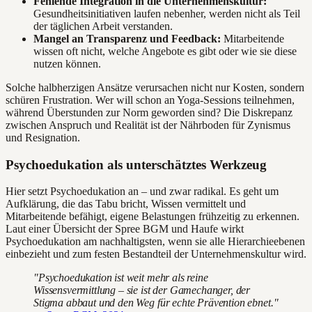
Fehlende Integration in die Unternehmenskultur:
Gesundheitsinitiativen laufen nebenher, werden nicht als Teil
der täglichen Arbeit verstanden.
Mangel an Transparenz und Feedback:
Mitarbeitende
wissen oft nicht, welche Angebote es gibt oder wie sie diese
nutzen können.
Solche halbherzigen Ansätze verursachen nicht nur Kosten, sondern
schüren Frustration. Wer will schon an Yoga-Sessions teilnehmen,
während Überstunden zur Norm geworden sind? Die Diskrepanz
zwischen Anspruch und Realität ist der Nährboden für Zynismus
und Resignation.
Psychoedukation als unterschätztes Werkzeug
Hier setzt Psychoedukation an – und zwar radikal. Es geht um
Aufklärung, die das Tabu bricht, Wissen vermittelt und
Mitarbeitende befähigt, eigene Belastungen frühzeitig zu erkennen.
Laut einer Übersicht der Spree BGM und Haufe wirkt
Psychoedukation am nachhaltigsten, wenn sie alle Hierarchieebenen
einbezieht und zum festen Bestandteil der Unternehmenskultur wird.
"Psychoedukation ist weit mehr als reine
Wissensvermittlung – sie ist der Gamechanger, der
Stigma abbaut und den Weg für echte Prävention ebnet."