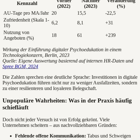
Vorher
Nachher
Veränderung
Kennzahl
(2022)
(2023)
(%)
AU-Tage pro MA/Jahr
20
15,5
-22,5
Zufriedenheit (Skala 1-
6,2
8,1
+31
10)
Nutzung von
18
61
+239
Angeboten (%)
Wirkung der Einführung digitaler Psychoedukation in einem
Technologiekonzern, Berlin, 2023
Quelle: Eigene Auswertung basierend auf internen HR-Daten und
Spree BGM, 2024
Die Zahlen sprechen eine deutliche Sprache: Investitionen in digitale
Psychoedukation führen nicht nur zu weniger Ausfallzeiten, sondern
zu einer resilienteren und loyaleren Belegschaft.
Unpopuläre Wahrheiten: Was in der Praxis häufig
schiefläuft
Doch nicht jeder Versuch ist von Erfolg gekrönt. Viele
Unternehmen scheitern – aus nachvollziehbaren Gründen:
Fehlende offene Kommunikation:
Tabus und Schweigen