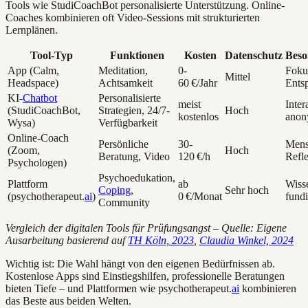
Tools wie StudiCoachBot personalisierte Unterstützung. Online-
Coaches kombinieren oft Video-Sessions mit strukturierten
Lernplänen.
Tool-Typ
Funktionen
Kosten
Datenschutz
Beso
App (Calm,
Meditation,
0-
Foku
Mittel
Headspace)
Achtsamkeit
60 €/Jahr
Ents
KI-
Chatbot
Personalisierte
meist
Inter
(StudiCoachBot,
Strategien, 24/7-
Hoch
kostenlos
ano
Wysa)
Verfügbarkeit
Online-Coach
Persönliche
30-
Mens
(Zoom,
Hoch
Beratung, Video
120 €/h
Refl
Psychologen)
Psychoedukation,
Plattform
ab
Wisse
Coping
,
Sehr hoch
(psychotherapeut.
ai
)
0 €/Monat
fundi
Community
Vergleich der digitalen Tools für Prüfungsangst – Quelle: Eigene
Ausarbeitung basierend auf
TH Köln, 2023
,
Claudia Winkel, 2024
Wichtig ist: Die Wahl hängt von den eigenen Bedürfnissen ab.
Kostenlose Apps sind Einstiegshilfen, professionelle Beratungen
bieten Tiefe – und Plattformen wie psychotherapeut.
ai
kombinieren
das Beste aus beiden Welten.