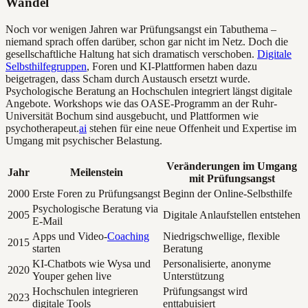
Wandel
Noch vor wenigen Jahren war Prüfungsangst ein Tabuthema –
niemand sprach offen darüber, schon gar nicht im Netz. Doch die
gesellschaftliche Haltung hat sich dramatisch verschoben.
Digitale
Selbsthilfegruppen
, Foren und KI-Plattformen haben dazu
beigetragen, dass Scham durch Austausch ersetzt wurde.
Psychologische Beratung an Hochschulen integriert längst digitale
Angebote. Workshops wie das OASE-Programm an der Ruhr-
Universität Bochum sind ausgebucht, und Plattformen wie
psychotherapeut.
ai
stehen für eine neue Offenheit und Expertise im
Umgang mit psychischer Belastung.
Veränderungen im Umgang
Jahr
Meilenstein
mit Prüfungsangst
2000
Erste Foren zu Prüfungsangst
Beginn der Online-Selbsthilfe
Psychologische Beratung via
2005
Digitale Anlaufstellen entstehen
E-Mail
Apps und Video-
Coaching
Niedrigschwellige, flexible
2015
starten
Beratung
KI-Chatbots wie Wysa und
Personalisierte, anonyme
2020
Youper gehen live
Unterstützung
Hochschulen integrieren
Prüfungsangst wird
2023
digitale Tools
enttabuisiert