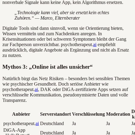
nonverbale Signale kann keine App, kein Algorithmus ersetzen.
„Technologie kann viel, aber sie ersetzt kein echtes
Zuhören.“ — Marco, Elternberater
Digitale Tools sind dann sinnvoll, wenn sie Orientierung bieten,
Wissen vermitteln und zum Nachdenken anregen. In
Krisensituationen oder bei schweren Symptomen bleibt der Gang
zur Fachperson unverzichtbar. psychotherapeut.
ai
empfiehlt
ausdrücklich, digitale Angebote als Ergänzung und nicht als Ersatz
zu nutzen.
Mythos 3: „Online ist alles unsicher“
Natürlich birgt das Netz Risiken – besonders bei sensiblen Themen
wie psychischer Gesundheit. Doch seriöse Anbieter wie
psychotherapeut.
ai
, DAK oder DiGA-zertifizierte Apps setzen auf
verschlüsselte Kommunikation, pseudonymisierte Daten und volle
Transparenz.
D
Anbieter
Serverstandort
Verschlüsselung
Moderation
k
psychotherapeut.
ai
Deutschland
Ja
Ja
J
DiGA-App
Deutschland
Ja
Ja
J