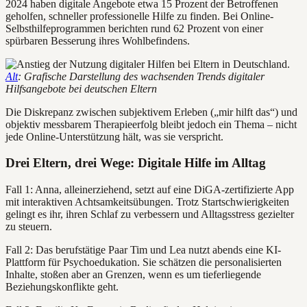
2024 haben digitale Angebote etwa 15 Prozent der Betroffenen
geholfen, schneller professionelle Hilfe zu finden. Bei Online-
Selbsthilfeprogrammen berichten rund 62 Prozent von einer
spürbaren Besserung ihres Wohlbefindens.
Alt
: Grafische Darstellung des wachsenden Trends digitaler
Hilfsangebote bei deutschen Eltern
Die Diskrepanz zwischen subjektivem Erleben („mir hilft das“) und
objektiv messbarem Therapieerfolg bleibt jedoch ein Thema – nicht
jede Online-Unterstützung hält, was sie verspricht.
Drei Eltern, drei Wege: Digitale Hilfe im Alltag
Fall 1: Anna, alleinerziehend, setzt auf eine DiGA-zertifizierte App
mit interaktiven Achtsamkeitsübungen. Trotz Startschwierigkeiten
gelingt es ihr, ihren Schlaf zu verbessern und Alltagsstress gezielter
zu steuern.
Fall 2: Das berufstätige Paar Tim und Lea nutzt abends eine KI-
Plattform für Psychoedukation. Sie schätzen die personalisierten
Inhalte, stoßen aber an Grenzen, wenn es um tieferliegende
Beziehungskonflikte geht.