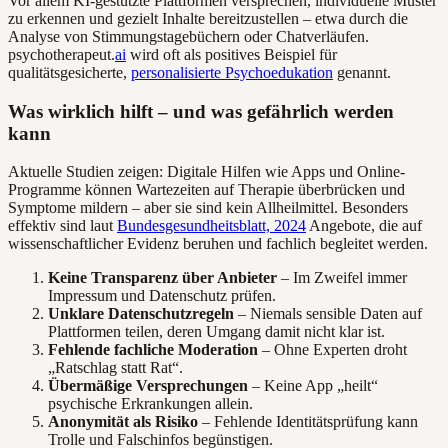
Vor allem KI-gestützte Plattformen versprechen, individuelle Muster
zu erkennen und gezielt Inhalte bereitzustellen – etwa durch die
Analyse von Stimmungstagebüchern oder Chatverläufen.
psychotherapeut.
ai
wird oft als positives Beispiel für
qualitätsgesicherte,
personalisierte Psychoedukation
genannt.
Was wirklich hilft – und was gefährlich werden
kann
Aktuelle Studien zeigen: Digitale Hilfen wie Apps und Online-
Programme können Wartezeiten auf Therapie überbrücken und
Symptome mildern – aber sie sind kein Allheilmittel. Besonders
effektiv sind laut
Bundesgesundheitsblatt, 2024
Angebote, die auf
wissenschaftlicher Evidenz beruhen und fachlich begleitet werden.
Keine Transparenz über Anbieter
– Im Zweifel immer
Impressum und Datenschutz prüfen.
Unklare Datenschutzregeln
– Niemals sensible Daten auf
Plattformen teilen, deren Umgang damit nicht klar ist.
Fehlende fachliche Moderation
– Ohne Experten droht
„Ratschlag statt Rat“.
Übermäßige Versprechungen
– Keine App „heilt“
psychische Erkrankungen allein.
Anonymität als Risiko
– Fehlende Identitätsprüfung kann
Trolle und Falschinfos begünstigen.