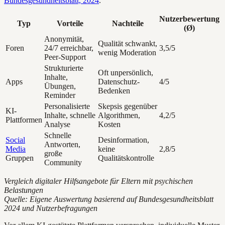
Bundesgesundheitsblatt, 2024
.
Nutzerbewertung
Typ
Vorteile
Nachteile
(Ø)
Anonymität,
Qualität schwankt,
Foren
24/7 erreichbar,
3,5/5
wenig Moderation
Peer-Support
Strukturierte
Oft unpersönlich,
Inhalte,
Apps
Datenschutz-
4/5
Übungen,
Bedenken
Reminder
Personalisierte
Skepsis gegenüber
KI-
Inhalte, schnelle
Algorithmen,
4,2/5
Plattformen
Analyse
Kosten
Schnelle
Social
Desinformation,
Antworten,
Media
keine
2,8/5
große
Gruppen
Qualitätskontrolle
Community
Vergleich digitaler Hilfsangebote für Eltern mit psychischen
Belastungen
Quelle: Eigene Auswertung basierend auf Bundesgesundheitsblatt
2024 und Nutzerbefragungen