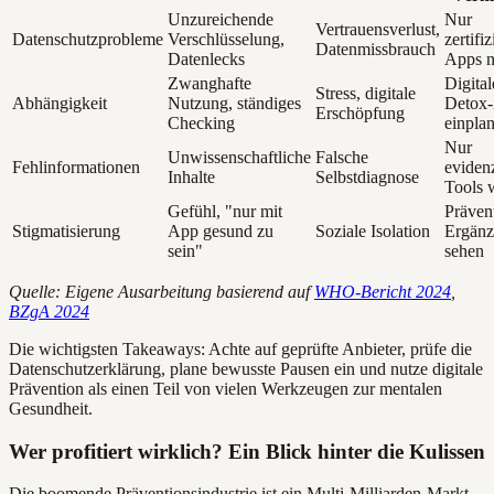
Unzureichende
Nur
Vertrauensverlust,
Datenschutzprobleme
Verschlüsselung,
zertifiz
Datenmissbrauch
Datenlecks
Apps n
Zwanghafte
Digital
Stress, digitale
Abhängigkeit
Nutzung, ständiges
Detox-
Erschöpfung
Checking
einpla
Nur
Unwissenschaftliche
Falsche
Fehlinformationen
eviden
Inhalte
Selbstdiagnose
Tools 
Gefühl, "nur mit
Prävent
Stigmatisierung
App gesund zu
Soziale Isolation
Ergän
sein"
sehen
Quelle: Eigene Ausarbeitung basierend auf
WHO-Bericht 2024
,
BZgA 2024
Die wichtigsten Takeaways: Achte auf geprüfte Anbieter, prüfe die
Datenschutzerklärung, plane bewusste Pausen ein und nutze digitale
Prävention als einen Teil von vielen Werkzeugen zur mentalen
Gesundheit.
Wer profitiert wirklich? Ein Blick hinter die Kulissen
Die boomende Präventionsindustrie ist ein Multi-Milliarden-Markt.