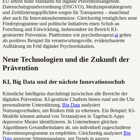
EU setzen hohe Standards für digitale Präventionsangebote.
Datenschutzgrundverordnung (DSGVO), Medizinproduktegesetz
und Zertifizierungspflichten sorgen für Transparenz – manchmal
aber auch für Innovationshemmnisse. Gleichzeitig ermöglichen neue
Förderprogramme und politische Initiativen einen Schub an
Forschung und Entwicklung, insbesondere im Bereich KI-
gesteuerter Prävention. Plattformen wie psychotherapeut.
ai
gelten
als positives Beispiel für verantwortungsvolle, evidenzbasierte
Aufklärung im Feld digitaler Psychoedukation.
Neue Technologien und die Zukunft der
Prävention
KI, Big Data und der nächste Innovationsschub
Künstliche Intelligenz durchdringt inzwischen alle Bereiche der
digitalen Prävention. KI-gestützte Chatbots bieten rund um die Uhr
personalisierte Unterstützung,
Big Data
analysiert
Nutzungsverhalten, um Risiken früh zu erkennen. Ein Beispiel: KI-
Modelle können anhand von Textanalysen in Tagebuch-Apps
depressive Muster identifizieren. In Unternehmen gleichen
Algorithmen Gesundheitsdaten ab, um individuell zugeschnittene
Präventionsprogramme zu empfehlen. Gleichzeitig analysiert
Big
Data
anonyme Stimmungsdaten, um Trends in ganzen