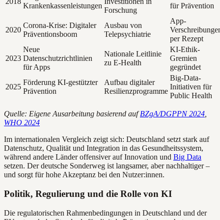
2018
Investitionen in
Krankenkassenleistungen
für Prävention
Forschung
App-
Corona-Krise: Digitaler
Ausbau von
2020
Verschreibunge
Präventionsboom
Telepsychiatrie
per Rezept
Neue
KI-Ethik-
Nationale Leitlinie
2023
Datenschutzrichtlinien
Gremien
zu E-Health
für Apps
gegründet
Big-Data-
Förderung KI-gestützter
Aufbau digitaler
2025
Initiativen für
Prävention
Resilienzprogramme
Public Health
Quelle: Eigene Ausarbeitung basierend auf
BZgA/DGPPN 2024
,
WHO 2024
Im internationalen Vergleich zeigt sich: Deutschland setzt stark auf
Datenschutz, Qualität und Integration in das Gesundheitssystem,
während andere Länder offensiver auf Innovation und
Big Data
setzen. Der deutsche Sonderweg ist langsamer, aber nachhaltiger –
und sorgt für hohe Akzeptanz bei den Nutzer:innen.
Politik, Regulierung und die Rolle von KI
Die regulatorischen Rahmenbedingungen in Deutschland und der