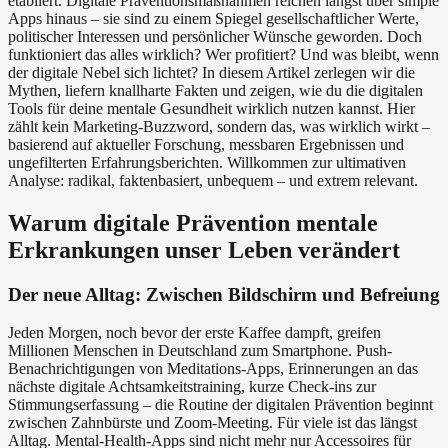
etabliert. Digitale Präventionsmaßnahmen reichen längst über simple
Apps hinaus – sie sind zu einem Spiegel gesellschaftlicher Werte,
politischer Interessen und persönlicher Wünsche geworden. Doch
funktioniert das alles wirklich? Wer profitiert? Und was bleibt, wenn
der digitale Nebel sich lichtet? In diesem Artikel zerlegen wir die
Mythen, liefern knallharte Fakten und zeigen, wie du die digitalen
Tools für deine mentale Gesundheit wirklich nutzen kannst. Hier
zählt kein Marketing-Buzzword, sondern das, was wirklich wirkt –
basierend auf aktueller Forschung, messbaren Ergebnissen und
ungefilterten Erfahrungsberichten. Willkommen zur ultimativen
Analyse: radikal, faktenbasiert, unbequem – und extrem relevant.
Warum digitale Prävention mentale
Erkrankungen unser Leben verändert
Der neue Alltag: Zwischen Bildschirm und Befreiung
Jeden Morgen, noch bevor der erste Kaffee dampft, greifen
Millionen Menschen in Deutschland zum Smartphone. Push-
Benachrichtigungen von Meditations-Apps, Erinnerungen an das
nächste digitale Achtsamkeitstraining, kurze Check-ins zur
Stimmungserfassung – die Routine der digitalen Prävention beginnt
zwischen Zahnbürste und Zoom-Meeting. Für viele ist das längst
Alltag. Mental-Health-Apps sind nicht mehr nur Accessoires für