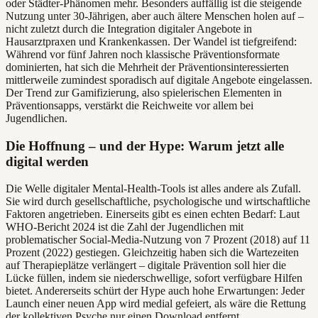
oder Städter-Phänomen mehr. Besonders auffällig ist die steigende
Nutzung unter 30-Jährigen, aber auch ältere Menschen holen auf –
nicht zuletzt durch die Integration digitaler Angebote in
Hausarztpraxen und Krankenkassen. Der Wandel ist tiefgreifend:
Während vor fünf Jahren noch klassische Präventionsformate
dominierten, hat sich die Mehrheit der Präventionsinteressierten
mittlerweile zumindest sporadisch auf digitale Angebote eingelassen.
Der Trend zur Gamifizierung, also spielerischen Elementen in
Präventionsapps, verstärkt die Reichweite vor allem bei
Jugendlichen.
Die Hoffnung – und der Hype: Warum jetzt alle
digital werden
Die Welle digitaler Mental-Health-Tools ist alles andere als Zufall.
Sie wird durch gesellschaftliche, psychologische und wirtschaftliche
Faktoren angetrieben. Einerseits gibt es einen echten Bedarf: Laut
WHO-Bericht 2024 ist die Zahl der Jugendlichen mit
problematischer Social-Media-Nutzung von 7 Prozent (2018) auf 11
Prozent (2022) gestiegen. Gleichzeitig haben sich die Wartezeiten
auf Therapieplätze verlängert – digitale Prävention soll hier die
Lücke füllen, indem sie niederschwellige, sofort verfügbare Hilfen
bietet. Andererseits schürt der Hype auch hohe Erwartungen: Jeder
Launch einer neuen App wird medial gefeiert, als wäre die Rettung
der kollektiven Psyche nur einen Download entfernt.