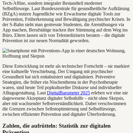
Tech-Affine, sondern integraler Bestandteil moderner
Selbstfürsorge. Laut Bundeszentrale für gesundheitliche Aufklärung
(BZgA) nutzen Jugendliche wie Erwachsene digitale Tools zur
Prävention, Früherkennung und Bewältigung psychischer Krisen. In
der S-Bahn sieht man gestresste Studenten, die Atemübungen via
App machen, Berufstätige tracken ihre Stimmung auf dem Weg ins
Büro, Eltern lassen sich von Telemedizinern beraten – die digitale
Prävention ist zur neuen Normalität geworden.
Diese Entwicklung ist mehr als technischer Fortschritt – sie markiert
eine kulturelle Verschiebung. Der Umgang mit psychischer
Gesundheit hat sich enttabuisiert und digitalisiert. Präventive
Strategien, die früher ein Nischenthema in der Psychotherapie
waren, sind heute Teil popkultureller Diskurse und individueller
Alltagsgestaltung. Laut
DigitalBarometer 2025
erleben wir eine nie
dagewesene Akzeptanz digitaler Selbsthilfe – nicht ohne Skepsis,
aber mit wachsender Selbstverständlichkeit. Dabei verschwimmen
die Grenzen zwischen Selbstoptimierung und Selbstfürsorge,
zwischen effizienter Prävention und digitaler Überforderung.
Zahlen, die aufrütteln: Statistik zur digitalen
Prävention