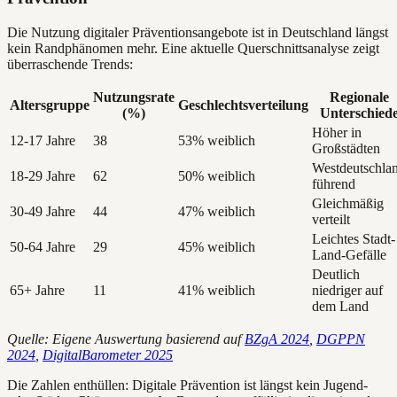
Die Nutzung digitaler Präventionsangebote ist in Deutschland längst
kein Randphänomen mehr. Eine aktuelle Querschnittsanalyse zeigt
überraschende Trends:
Nutzungsrate
Regionale
Altersgruppe
Geschlechtsverteilung
(%)
Unterschied
Höher in
12-17 Jahre
38
53% weiblich
Großstädten
Westdeutschla
18-29 Jahre
62
50% weiblich
führend
Gleichmäßig
30-49 Jahre
44
47% weiblich
verteilt
Leichtes Stadt-
50-64 Jahre
29
45% weiblich
Land-Gefälle
Deutlich
65+ Jahre
11
41% weiblich
niedriger auf
dem Land
Quelle: Eigene Auswertung basierend auf
BZgA 2024
,
DGPPN
2024
,
DigitalBarometer 2025
Die Zahlen enthüllen: Digitale Prävention ist längst kein Jugend-