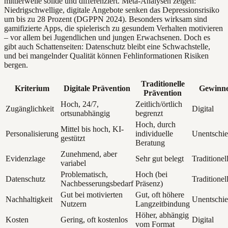
mittlerweile solide und differenziert. Meta-Analysen zeigen:
Niedrigschwellige, digitale Angebote senken das Depressionsrisiko
um bis zu 28 Prozent (DGPPN 2024). Besonders wirksam sind
gamifizierte Apps, die spielerisch zu gesundem Verhalten motivieren
– vor allem bei Jugendlichen und jungen Erwachsenen. Doch es
gibt auch Schattenseiten: Datenschutz bleibt eine Schwachstelle,
und bei mangelnder Qualität können Fehlinformationen Risiken
bergen.
Traditionelle
Kriterium
Digitale Prävention
Gewinn
Prävention
Hoch, 24/7,
Zeitlich/örtlich
Zugänglichkeit
Digital
ortsunabhängig
begrenzt
Hoch, durch
Mittel bis hoch, KI-
Personalisierung
individuelle
Unentschi
gestützt
Beratung
Zunehmend, aber
Evidenzlage
Sehr gut belegt
Traditionel
variabel
Problematisch,
Hoch (bei
Datenschutz
Traditionel
Nachbesserungsbedarf
Präsenz)
Gut bei motivierten
Gut, oft höhere
Nachhaltigkeit
Unentschi
Nutzern
Langzeitbindung
Höher, abhängig
Kosten
Gering, oft kostenlos
Digital
vom Format