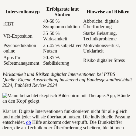
Erfolgsrate laut
Interventionstyp
Hinweise auf Risiken
Studien
40-60 %
Abbrüche, digitale
iCBT
Symptomreduktion
Überforderung
35-50 %
Starke Belastung,
VR-Exposition
Wirksamkeit
Technikprobleme
Psychoedukation
25-45 % subjektiver
Motivationsverlust,
online
Nutzen
Unklarheit
Apps für
20-35 %
Risiko digitaler Stress
Selbstmanagement
Stabilisierung
Wirksamkeit und Risiken digitaler Interventionen bei PTBS
Quelle: Eigene Ausarbeitung basierend auf Bundesgesundheitsblatt
2024, PubMed Review 2024
Klar ist: Digitale Interventionen funktionieren nicht für alle gleich –
und nicht jeder will sie überhaupt nutzen. Die individuelle Passung
entscheidet,
ob
Hilfe ankommt oder verpufft. Die Dunkelziffer
derer, die an Technik oder Überforderung scheitern, bleibt hoch.