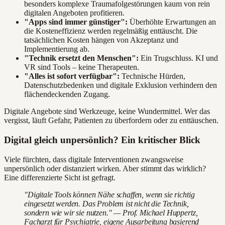
besonders komplexe Traumafolgestörungen kaum von rein
digitalen Angeboten profitieren.
"Apps sind immer günstiger":
Überhöhte Erwartungen an
die Kosteneffizienz werden regelmäßig enttäuscht. Die
tatsächlichen Kosten hängen von Akzeptanz und
Implementierung ab.
"Technik ersetzt den Menschen":
Ein Trugschluss. KI und
VR sind Tools – keine Therapeuten.
"Alles ist sofort verfügbar":
Technische Hürden,
Datenschutzbedenken und digitale Exklusion verhindern den
flächendeckenden Zugang.
Digitale Angebote sind Werkzeuge, keine Wundermittel. Wer das
vergisst, läuft Gefahr, Patienten zu überfordern oder zu enttäuschen.
Digital gleich unpersönlich? Ein kritischer Blick
Viele fürchten, dass digitale Interventionen zwangsweise
unpersönlich oder distanziert wirken. Aber stimmt das wirklich?
Eine differenzierte Sicht ist gefragt.
"Digitale Tools können Nähe schaffen, wenn sie richtig
eingesetzt werden. Das Problem ist nicht die Technik,
sondern wie wir sie nutzen." — Prof. Michael Huppertz,
Facharzt für Psychiatrie, eigene Ausarbeitung basierend