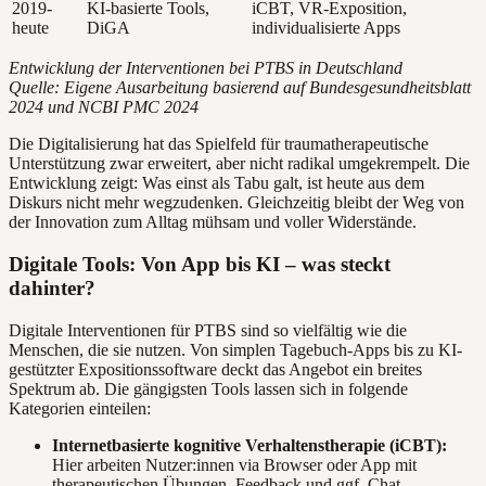
2019-
KI-basierte Tools,
iCBT, VR-Exposition,
heute
DiGA
individualisierte Apps
Entwicklung der Interventionen bei PTBS in Deutschland
Quelle: Eigene Ausarbeitung basierend auf Bundesgesundheitsblatt
2024 und NCBI PMC 2024
Die Digitalisierung hat das Spielfeld für traumatherapeutische
Unterstützung zwar erweitert, aber nicht radikal umgekrempelt. Die
Entwicklung zeigt: Was einst als Tabu galt, ist heute aus dem
Diskurs nicht mehr wegzudenken. Gleichzeitig bleibt der Weg von
der Innovation zum Alltag mühsam und voller Widerstände.
Digitale Tools: Von App bis KI – was steckt
dahinter?
Digitale Interventionen für PTBS sind so vielfältig wie die
Menschen, die sie nutzen. Von simplen Tagebuch-Apps bis zu KI-
gestützter Expositionssoftware deckt das Angebot ein breites
Spektrum ab. Die gängigsten Tools lassen sich in folgende
Kategorien einteilen:
Internetbasierte kognitive Verhaltenstherapie (iCBT):
Hier arbeiten Nutzer:innen via Browser oder App mit
therapeutischen Übungen, Feedback und ggf. Chat-