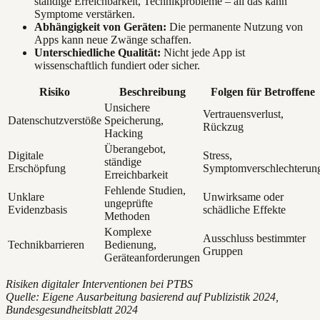
ständige Erreichbarkeit, Technikprobleme – all das kann
Symptome verstärken.
Abhängigkeit von Geräten:
Die permanente Nutzung von
Apps kann neue Zwänge schaffen.
Unterschiedliche Qualität:
Nicht jede App ist
wissenschaftlich fundiert oder sicher.
Risiko
Beschreibung
Folgen für Betroffene
Unsichere
Vertrauensverlust,
Datenschutzverstöße
Speicherung,
Rückzug
Hacking
Überangebot,
Digitale
Stress,
ständige
Erschöpfung
Symptomverschlechterun
Erreichbarkeit
Fehlende Studien,
Unklare
Unwirksame oder
ungeprüfte
Evidenzbasis
schädliche Effekte
Methoden
Komplexe
Ausschluss bestimmter
Technikbarrieren
Bedienung,
Gruppen
Geräteanforderungen
Risiken digitaler Interventionen bei PTBS
Quelle: Eigene Ausarbeitung basierend auf Publizistik 2024,
Bundesgesundheitsblatt 2024