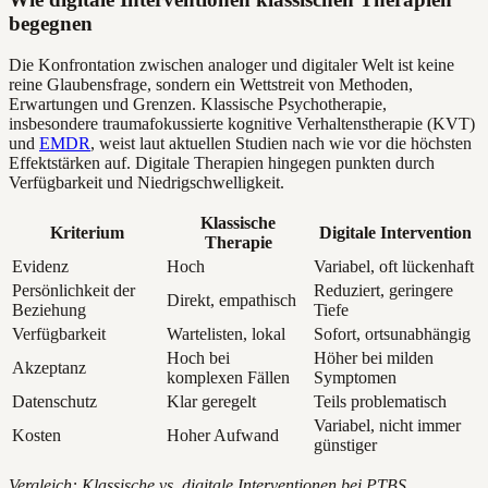
begegnen
Die Konfrontation zwischen analoger und digitaler Welt ist keine
reine Glaubensfrage, sondern ein Wettstreit von Methoden,
Erwartungen und Grenzen. Klassische Psychotherapie,
insbesondere traumafokussierte kognitive Verhaltenstherapie (KVT)
und
EMDR
, weist laut aktuellen Studien nach wie vor die höchsten
Effektstärken auf. Digitale Therapien hingegen punkten durch
Verfügbarkeit und Niedrigschwelligkeit.
Klassische
Kriterium
Digitale Intervention
Therapie
Evidenz
Hoch
Variabel, oft lückenhaft
Persönlichkeit der
Reduziert, geringere
Direkt, empathisch
Beziehung
Tiefe
Verfügbarkeit
Wartelisten, lokal
Sofort, ortsunabhängig
Hoch bei
Höher bei milden
Akzeptanz
komplexen Fällen
Symptomen
Datenschutz
Klar geregelt
Teils problematisch
Variabel, nicht immer
Kosten
Hoher Aufwand
günstiger
Vergleich: Klassische vs. digitale Interventionen bei PTBS