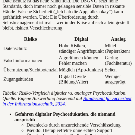
Datenschutz ist das neue Minenfeld. Die DSGVO setzt hohe
Standards, doch immer noch gelangen sensible Daten in riskante
Hände. Falsche Sicherheit („Ich hab die App, alles okay“) kann
gefährlich werden. Und: Die Überforderung durch
Selbstmanagement ist real – wer in der Krise auf sich allein gestellt
bleibt, riskiert Verschlechterung.
Risiko
Digital
Analog
Hohe Risiken,
Mittel
Datenschutz
ständiger Angriffspunkt
(Papierakten)
Algorithmen können
Gering
Falschinformationen
Fehler machen
(Fachliteratur)
Übernutzung/Suchtpotenzial
Möglich (App-Junkies)
Selten
Digital Divide
Weniger
Zugangshürden
(Bildung/Alter)
ausgeprägt
Tabelle: Risiko-Vergleich digitaler vs. analoger Psychoedukation.
Quelle: Eigene Auswertung basierend auf
Bundesamt für Sicherheit
in der Informationstechnik, 2024
.
Gefahren digitaler Psychoedukation, die niemand
anspricht:
Datenlecks durch unzureichende Verschlüsselung
Pseudo-Therapieeffekte ohne echten Support