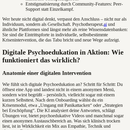
Entstigmatisierung durch Community-Features: Peer-
Support statt Einzelkampf.
Wer heute nicht digital denkt, verpasst den Anschluss – nicht nur als
Individuum, sondern als Gesellschaft. Psychotherapeut.
ai
und
ähnliche Plattformen sind längst mehr als reine Wissensdatenbanken:
Sie sind die Eintrittspforte in individuelle, selbstbestimmte
Krisenintervention, die das Tabu bricht und neue Wege aufzeigt.
Digitale Psychoedukation in Aktion: Wie
funktioniert das wirklich?
Anatomie einer digitalen Intervention
Wie fühlt sich digitale Psychoedukation an? Schritt für Schritt: Du
öffnest eine App und landest nicht in einem anonymen Menü,
sondern wirst begrüßt – persönlich, vielleicht sogar mit einem
kurzen Selbsttest. Nach dem Onboarding wählst du ein
Krisenmodul, etwa „Umgang mit Panikattacken“ oder „Strategien
bei Erschöpfung“. Die KI analysiert deine Antworten, schlägt
Übungen vor, bietet psychoedukative Videos und manchmal sogar
einen anonymen Austauschbereich an. Was sich klinisch trocken
liest, ist in Wirklichkeit ein Mix aus Empathie, Technik und