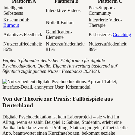
Plattform A
Plattform B
Plattform C
Intelligente
Peer-Support-
Interaktive Videos
Selbsttests
Community
Krisenmodul:
Integrierte Video-
Notfall-Button
Burnout
Therapie
Gamification-
Adaptives Feedback
KI-basiertes
Coaching
Elemente
Nutzerzufriedenheit:
Nutzerzufriedenheit:
Nutzerzufriedenheit:
86%
81%
89%
Vergleich führender deutscher Plattformen für digitale
Psychoedukation. Quelle: Eigene Auswertung basierend auf
öffentlich zugänglichen Nutzer-Feedbacks 2023/24.
Von der Theorie zur Praxis: Fallbeispiele aus
Deutschland
Digitale Psychoedukation ist kein Laborprojekt – sie wirkt im
Alltag, wenn es zählt. Beispiel 1: Sabine, Studentin, erlebt eine
Panikattacke kurz vor der Prüfung. Statt zu googeln, öffnet sie die
App, beantwortet einen Kurzfragebogen, bekommt gezielte