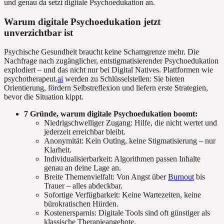
und genau da setzt digitale Psychoedukation an.
Warum digitale Psychoedukation jetzt
unverzichtbar ist
Psychische Gesundheit braucht keine Schamgrenze mehr. Die
Nachfrage nach zugänglicher, entstigmatisierender Psychoedukation
explodiert – und das nicht nur bei Digital Natives. Plattformen wie
psychotherapeut.
ai
werden zu Schlüsselstellen: Sie bieten
Orientierung, fördern Selbstreflexion und liefern erste Strategien,
bevor die Situation kippt.
7 Gründe, warum digitale Psychoedukation boomt:
Niedrigschwelliger Zugang: Hilfe, die nicht wertet und
jederzeit erreichbar bleibt.
Anonymität: Kein Outing, keine Stigmatisierung – nur
Klarheit.
Individualisierbarkeit: Algorithmen passen Inhalte
genau an deine Lage an.
Breite Themenvielfalt: Von Angst über
Burnout
bis
Trauer – alles abdeckbar.
Sofortige Verfügbarkeit: Keine Wartezeiten, keine
bürokratischen Hürden.
Kostenersparnis: Digitale Tools sind oft günstiger als
klassische Therapieangebote.