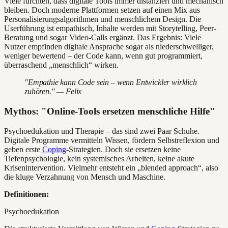
Viele fürchten, dass digitale Tools immer distanziert und mechanisch
bleiben. Doch moderne Plattformen setzen auf einen Mix aus
Personalisierungsalgorithmen und menschlichem Design. Die
Userführung ist empathisch, Inhalte werden mit Storytelling, Peer-
Beratung und sogar Video-Calls ergänzt. Das Ergebnis: Viele
Nutzer empfinden digitale Ansprache sogar als niederschwelliger,
weniger bewertend – der Code kann, wenn gut programmiert,
überraschend „menschlich“ wirken.
"Empathie kann Code sein – wenn Entwickler wirklich
zuhören." — Felix
Mythos: "Online-Tools ersetzen menschliche Hilfe"
Psychoedukation und Therapie – das sind zwei Paar Schuhe.
Digitale Programme vermitteln Wissen, fördern Selbstreflexion und
geben erste
Coping
-Strategien. Doch sie ersetzen keine
Tiefenpsychologie, kein systemisches Arbeiten, keine akute
Krisenintervention. Vielmehr entsteht ein „blended approach“, also
die kluge Verzahnung von Mensch und Maschine.
Definitionen:
Psychoedukation