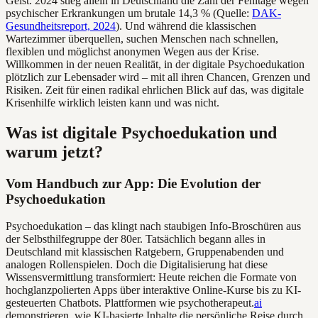
Geist. 2024 stieg allein in Deutschland die Zahl der Fehltage wegen
psychischer Erkrankungen um brutale 14,3 % (Quelle:
DAK-
Gesundheitsreport, 2024
). Und während die klassischen
Wartezimmer überquellen, suchen Menschen nach schnellen,
flexiblen und möglichst anonymen Wegen aus der Krise.
Willkommen in der neuen Realität, in der digitale Psychoedukation
plötzlich zur Lebensader wird – mit all ihren Chancen, Grenzen und
Risiken. Zeit für einen radikal ehrlichen Blick auf das, was digitale
Krisenhilfe wirklich leisten kann und was nicht.
Was ist digitale Psychoedukation und
warum jetzt?
Vom Handbuch zur App: Die Evolution der
Psychoedukation
Psychoedukation – das klingt nach staubigen Info-Broschüren aus
der Selbsthilfegruppe der 80er. Tatsächlich begann alles in
Deutschland mit klassischen Ratgebern, Gruppenabenden und
analogen Rollenspielen. Doch die Digitalisierung hat diese
Wissensvermittlung transformiert: Heute reichen die Formate von
hochglanzpolierten Apps über interaktive Online-Kurse bis zu KI-
gesteuerten Chatbots. Plattformen wie psychotherapeut.
ai
demonstrieren, wie KI-basierte Inhalte die persönliche Reise durch