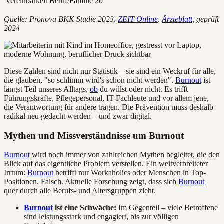
Vereinbarkeit Beruf/Familie
20
Quelle: Pronova BKK Studie 2023,
ZEIT Online
,
Ärzteblatt
, geprüft
2024
Diese Zahlen sind nicht nur Statistik – sie sind ein Weckruf für alle,
die glauben, "so schlimm wird's schon nicht werden".
Burnout
ist
längst Teil unseres Alltags,
ob
du willst oder nicht. Es trifft
Führungskräfte, Pflegepersonal, IT-Fachleute und vor allem jene,
die Verantwortung für andere tragen. Die Prävention muss deshalb
radikal neu gedacht werden – und zwar digital.
Mythen und Missverständnisse um Burnout
Burnout
wird noch immer von zahlreichen Mythen begleitet, die den
Blick auf das eigentliche Problem verstellen. Ein weitverbreiteter
Irrtum:
Burnout
betrifft nur Workaholics oder Menschen in Top-
Positionen. Falsch. Aktuelle Forschung zeigt, dass sich
Burnout
quer durch alle Berufs- und Altersgruppen zieht.
Burnout
ist eine Schwäche:
Im Gegenteil – viele Betroffene
sind leistungsstark und engagiert, bis zur völligen