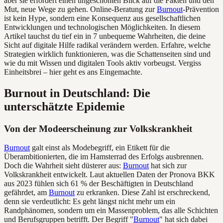
aber sie erfordert einen ungeschönten Blick auf die Fakten und den
Mut, neue Wege zu gehen. Online-Beratung zur
Burnout
-Prävention
ist kein Hype, sondern eine Konsequenz aus gesellschaftlichen
Entwicklungen und technologischen Möglichkeiten. In diesem
Artikel tauchst du tief ein in 7 unbequeme Wahrheiten, die deine
Sicht auf digitale Hilfe radikal verändern werden. Erfahre, welche
Strategien wirklich funktionieren, was die Schattenseiten sind und
wie du mit Wissen und digitalen Tools aktiv vorbeugst. Vergiss
Einheitsbrei – hier geht es ans Eingemachte.
Burnout in Deutschland: Die
unterschätzte Epidemie
Von der Modeerscheinung zur Volkskrankheit
Burnout
galt einst als Modebegriff, ein Etikett für die
Überambitionierten, die im Hamsterrad des Erfolgs ausbrennen.
Doch die Wahrheit sieht düsterer aus:
Burnout
hat sich zur
Volkskrankheit entwickelt. Laut aktuellen Daten der Pronova BKK
aus 2023 fühlen sich 61 % der Beschäftigten in Deutschland
gefährdet, am
Burnout
zu erkranken. Diese Zahl ist erschreckend,
denn sie verdeutlicht: Es geht längst nicht mehr um ein
Randphänomen, sondern um ein Massenproblem, das alle Schichten
und Berufsgruppen betrifft. Der Begriff "
Burnout
" hat sich dabei