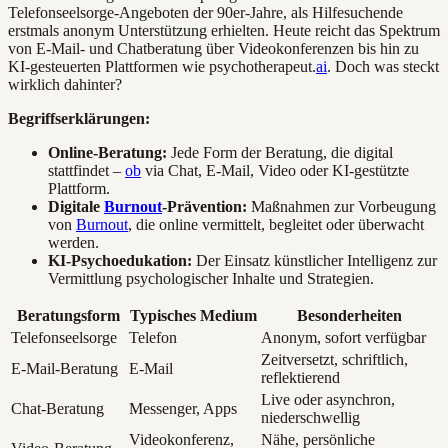
Telefonseelsorge-Angeboten der 90er-Jahre, als Hilfesuchende
erstmals anonym Unterstützung erhielten. Heute reicht das Spektrum
von E-Mail- und Chatberatung über Videokonferenzen bis hin zu
KI-gesteuerten Plattformen wie psychotherapeut.
ai
. Doch was steckt
wirklich dahinter?
Begriffserklärungen:
Online-Beratung:
Jede Form der Beratung, die digital
stattfindet –
ob
via Chat, E-Mail, Video oder KI-gestützte
Plattform.
Digitale
Burnout
-Prävention:
Maßnahmen zur Vorbeugung
von
Burnout
, die online vermittelt, begleitet oder überwacht
werden.
KI-Psychoedukation:
Der Einsatz künstlicher Intelligenz zur
Vermittlung psychologischer Inhalte und Strategien.
Beratungsform
Typisches Medium
Besonderheiten
Telefonseelsorge
Telefon
Anonym, sofort verfügbar
Zeitversetzt, schriftlich,
E-Mail-Beratung
E-Mail
reflektierend
Live oder asynchron,
Chat-Beratung
Messenger, Apps
niederschwellig
Videokonferenz,
Nähe, persönliche