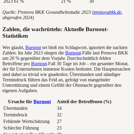
2023
61 %
21 %
30
Quelle: Pronova BKK Gesundheitsstudie 2023 (
pronovabkk.de
,
abgerufen 2024)
Zahlen, die wachrütteln: Aktuelle Burnout-
Statistiken
Wer glaubt,
Burnout
sei bloß ein Schlagwort, ignoriert die nackten
Zahlen. Im Jahr 2023 stiegen die
Burnout
-Fälle laut Pronova BKK
um 20 % gegenüber dem Vorjahr. Durchschnittlich fehlen
Betroffene pro
Burnout
-Fall 30 Tage im Job – ein gesamter Monat,
der für Unternehmen immense Kosten bedeutet. Die Hauptursachen
sind dabei so trivial wie gnadenlos: Überstunden und ständiger
Termindruck führen das Feld an, gefolgt von mangelnder
Unterstützung und einem Gefühl der Ohnmacht gegenüber den
eigenen Aufgaben.
Ursache für
Burnout
Anteil der Betroffenen (%)
Überstunden
34
Termindruck
32
Fehlende Wertschätzung
27
Schlechte Führung
23