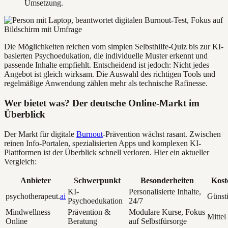
Umsetzung.
Die Möglichkeiten reichen vom simplen Selbsthilfe-Quiz bis zur KI-
basierten Psychoedukation, die individuelle Muster erkennt und
passende Inhalte empfiehlt. Entscheidend ist jedoch: Nicht jedes
Angebot ist gleich wirksam. Die Auswahl des richtigen Tools und
regelmäßige Anwendung zählen mehr als technische Rafinesse.
Wer bietet was? Der deutsche Online-Markt im
Überblick
Der Markt für digitale
Burnout
-Prävention wächst rasant. Zwischen
reinen Info-Portalen, spezialisierten Apps und komplexen KI-
Plattformen ist der Überblick schnell verloren. Hier ein aktueller
Vergleich:
Anbieter
Schwerpunkt
Besonderheiten
Kost
KI-
Personalisierte Inhalte,
psychotherapeut.
ai
Günst
Psychoedukation
24/7
Mindwellness
Prävention &
Modulare Kurse, Fokus
Mittel
Online
Beratung
auf Selbstfürsorge