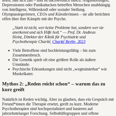
seien, hält sich zäh – und ist nachweislich falsch. Angststörungen,
Depressionen oder Panikattacken betreffen Menschen unabhängig
von Intelligenz, Willenskraft oder sozialer Stellung.
Olympiasieger
innen, CEOs und Künstler
innen – sie alle berichten
offen über ihre Kämpfe mit der Psyche.
„Stark ist nicht, wer keine Probleme hat, sondern wer sie
anerkennt und sich Hilfe holt.“ — Prof. Dr. Andreas
Heinz, Direktor der Klinik für Psychiatrie und
Psychotherapie Charité,
Charité Berlin, 2023
Viele Betroffene sind hochleistungsfähig – bis zum
Zusammenbruch.
Die Genetik spielt oft eine größere Rolle als äußere
Umstände.
Psychische Erkrankungen sind nicht „wegtrainierbar“ wie
Muskelkater.
Mythos 2: „Reden reicht schon“ – warum das zu
kurz greift
Natürlich ist Reden wichtig. Aber zu glauben, dass ein Gespräch mit
Freund*innen die Therapie ersetzt, greift zu kurz. Moderne
Psychotherapien sind hochspezialisiert und basieren auf
jahrzehntelanger Forschung. Selbsthilfegruppen und offene