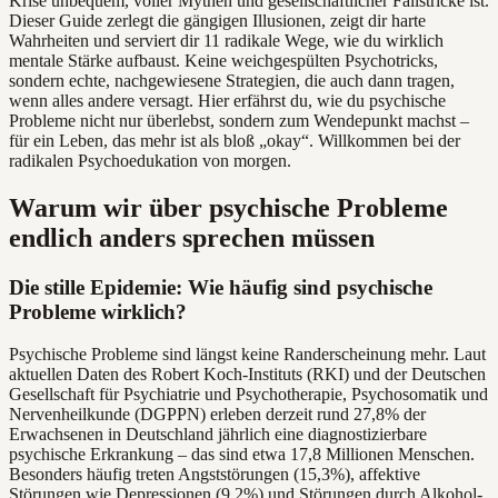
Krise unbequem, voller Mythen und gesellschaftlicher Fallstricke ist.
Dieser Guide zerlegt die gängigen Illusionen, zeigt dir harte
Wahrheiten und serviert dir 11 radikale Wege, wie du wirklich
mentale Stärke aufbaust. Keine weichgespülten Psychotricks,
sondern echte, nachgewiesene Strategien, die auch dann tragen,
wenn alles andere versagt. Hier erfährst du, wie du psychische
Probleme nicht nur überlebst, sondern zum Wendepunkt machst –
für ein Leben, das mehr ist als bloß „okay“. Willkommen bei der
radikalen Psychoedukation von morgen.
Warum wir über psychische Probleme
endlich anders sprechen müssen
Die stille Epidemie: Wie häufig sind psychische
Probleme wirklich?
Psychische Probleme sind längst keine Randerscheinung mehr. Laut
aktuellen Daten des Robert Koch-Instituts (RKI) und der Deutschen
Gesellschaft für Psychiatrie und Psychotherapie, Psychosomatik und
Nervenheilkunde (DGPPN) erleben derzeit rund 27,8% der
Erwachsenen in Deutschland jährlich eine diagnostizierbare
psychische Erkrankung – das sind etwa 17,8 Millionen Menschen.
Besonders häufig treten Angststörungen (15,3%), affektive
Störungen wie Depressionen (9,2%) und Störungen durch Alkohol-