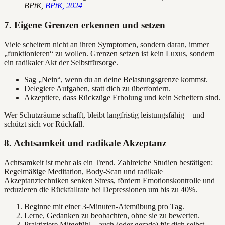
BPtK,
BPtK, 2024
7. Eigene Grenzen erkennen und setzen
Viele scheitern nicht an ihren Symptomen, sondern daran, immer
„funktionieren“ zu wollen. Grenzen setzen ist kein Luxus, sondern
ein radikaler Akt der Selbstfürsorge.
Sag „Nein“, wenn du an deine Belastungsgrenze kommst.
Delegiere Aufgaben, statt dich zu überfordern.
Akzeptiere, dass Rückzüge Erholung und kein Scheitern sind.
Wer Schutzräume schafft, bleibt langfristig leistungsfähig – und
schützt sich vor Rückfall.
8. Achtsamkeit und radikale Akzeptanz
Achtsamkeit ist mehr als ein Trend. Zahlreiche Studien bestätigen:
Regelmäßige Meditation, Body-Scan und radikale
Akzeptanztechniken senken Stress, fördern Emotionskontrolle und
reduzieren die Rückfallrate bei Depressionen um bis zu 40%.
Beginne mit einer 3-Minuten-Atemübung pro Tag.
Lerne, Gedanken zu beobachten, ohne sie zu bewerten.
Praktiziere Mitgefühl – auch (oder gerade) für dich selbst.